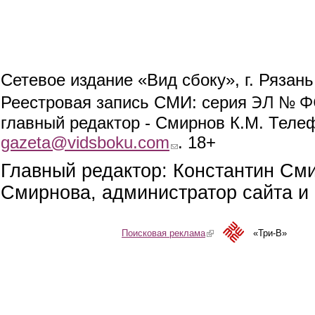
Сетевое издание «Вид сбоку», г. Рязан
ЭЛ № ФС
Реестровая запись СМИ: серия
главный редактор - Смирнов К.М. Телефо
gazeta@vidsboku.com
(link sends e-mail)
. 18+
Главный редактор: Константин См
Смирнова, администратор сайта и 
Поисковая реклама
(link is external)
«Три-В»