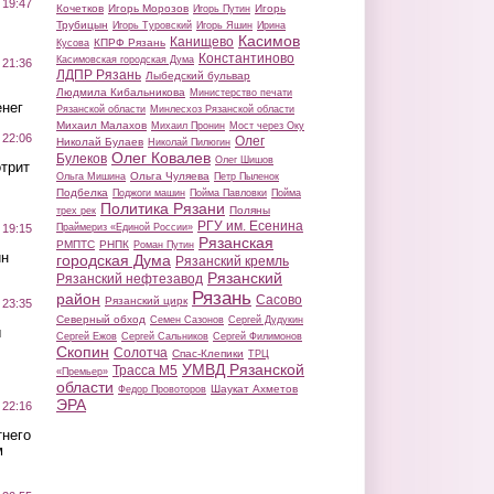
 19:47
Кочетков
Игорь Морозов
Игорь
Игорь Путин
Трубицын
Игорь Туровский
Игорь Яшин
Ирина
Касимов
Канищево
КПРФ Рязань
Кусова
Константиново
Касимовская городская Дума
 21:36
ЛДПР Рязань
Лыбедский бульвар
Людмила Кибальникова
Министерство печати
нег
Рязанской области
Минлесхоз Рязанской области
Михаил Малахов
Михаил Пронин
Мост через Оку
 22:06
Олег
Николай Булаев
Николай Пилюгин
Олег Ковалев
Булеков
Олег Шишов
трит
Ольга Чуляева
Ольга Мишина
Петр Пыленок
Подбелка
Поджоги машин
Пойма Павловки
Пойма
Политика Рязани
Поляны
трех рек
РГУ им. Есенина
Праймериз «Единой России»
 19:15
Рязанская
РМПТС
РНПК
Роман Путин
ин
городская Дума
Рязанский кремль
Рязанский
Рязанский нефтезавод
Рязань
район
Сасово
Рязанский цирк
 23:35
Северный обход
Семен Сазонов
Сергей Дудукин
ы
Сергей Ежов
Сергей Сальников
Сергей Филимонов
Скопин
Солотча
Спас-Клепики
ТРЦ
УМВД Рязанской
Трасса М5
«Премьер»
области
Шаукат Ахметов
Федор Провоторов
ЭРА
 22:16
тнего
м