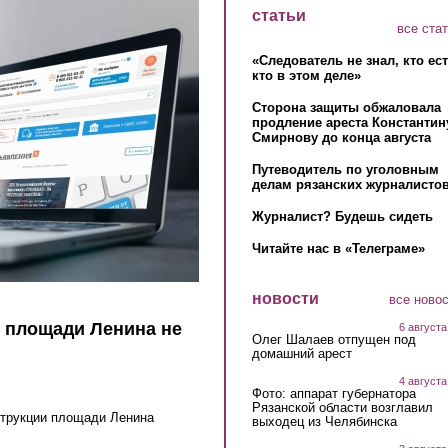
статьи
все ста
«Следователь не знал, кто ес
кто в этом деле»
Сторона защиты обжаловала
продление ареста Константин
Смирнову до конца августа
Путеводитель по уголовным
делам рязанских журналистов
Журналист? Будешь сидеть
Читайте нас в «Телеграме»
новости
все ново
и площади Ленина не
6 августа
Олег Шалаев отпущен под
домашний арест
4 августа
Фото: аппарат губернатора
Рязанской области возглавил
струкции площади Ленина
выходец из Челябинска