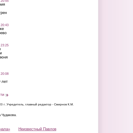
 20:55
ния
трен
 20:43
ке
оево
 23:25
ы
и
июня
 20:08
 лет
сти
20 г.
Учредитель, главный редактор - Смирнов К.М.
а Чудакова.
нала»
Неизвестный Павлов