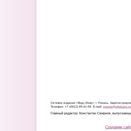
Сетевое издание «Вид сбоку», г. Рязань. Зарегистрир
Телефон: +7 (4912) 95-41-59. E-mail:
gazeta@vidsboku.c
Главный редактор: Константин Смирнов, выпускающи
Создание сай