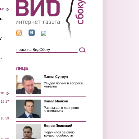
тьи
ть
у
.
лица
Павел Супрун
Увидел логику в вопросе
жителей
сти
Павел Малков
 18:17
Рассказал о «вопросе
выживания»
 18:59
Борис Ясинский
Поручился за свою
трудоспособность