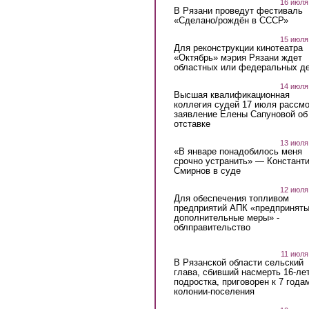
16 июля
В Рязани проведут фестиваль
«Сделано/рождён в СССР»
15 июля
Для реконструкции кинотеатра
«Октябрь» мэрия Рязани ждет
областных или федеральных де
14 июля
Высшая квалификационная
коллегия судей 17 июля рассмо
заявление Елены Сапуновой об
отставке
13 июля
«В январе понадобилось меня
срочно устранить» — Констант
Смирнов в суде
12 июля
Для обеспечения топливом
предприятий АПК «предпринят
дополнительные меры» -
облправительство
11 июля
В Рязанской области сельский
глава, сбивший насмерть 16-ле
подростка, приговорен к 7 года
колонии-поселения