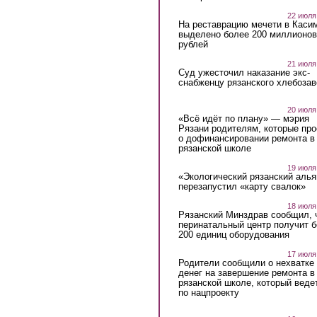
22 июля
На реставрацию мечети в Каси
выделено более 200 миллионов
рублей
21 июля
Суд ужесточил наказание экс-
снабженцу рязанского хлебоза
20 июля
«Всё идёт по плану» — мэрия
Рязани родителям, которые пр
о дофинансировании ремонта в
рязанской школе
19 июля
«Экологический рязанский алья
перезапустил «карту свалок»
18 июля
Рязанский Минздрав сообщил, 
перинатальный центр получит 
200 единиц оборудования
17 июля
Родители сообщили о нехватке
денег на завершение ремонта в
рязанской школе, который веде
по нацпроекту