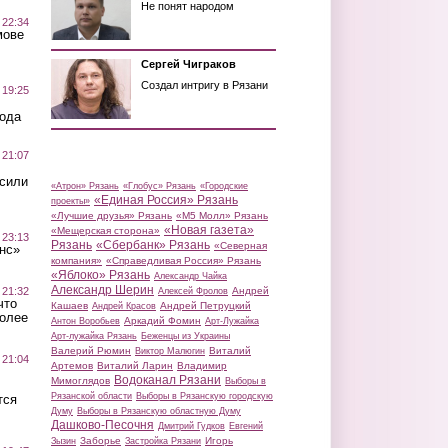
Не понят народом
 22:34
мове
Сергей Чиграков
Создал интригу в Рязани
 19:25
вода
 21:07
осили
«Атрон» Рязань
«Глобус» Рязань
«Городские
«Единая Россия» Рязань
проекты»
«Лучшие друзья» Рязань
«М5 Молл» Рязань
«Новая газета»
«Мещерская сторона»
 23:13
Рязань
«Сбербанк» Рязань
«Северная
нс»
компания»
«Справедливая Россия» Рязань
«Яблоко» Рязань
Александр Чайка
Александр Шерин
 21:32
Андрей
Алексей Фролов
что
Кашаев
Андрей Петруцкий
Андрей Красов
более
Аркадий Фомин
Антон Воробьев
Арт-Лужайка
Арт-лужайка Рязань
Беженцы из Украины
Валерий Рюмин
Виталий
Виктор Малюгин
 21:04
Артемов
Виталий Ларин
Владимир
Водоканал Рязани
Мимоглядов
Выборы в
Рязанской области
Выборы в Рязанскую городскую
тся
Думу
Выборы в Рязанскую областную Думу
Дашково-Песочня
Дмитрий Гудков
Евгений
Заборье
Игорь
Зызин
Застройка Рязани