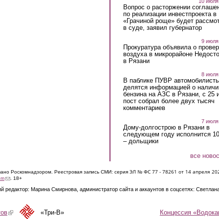
10 июля
Вопрос о расторжении соглаше
по реализации инвестпроекта в
«Грачиной роще» будет рассмо
в суде, заявил губернатор
9 июля
Прокуратура объявила о провер
воздуха в микрорайоне Недост
в Рязани
8 июля
В паблике ПУВР автомобилист
делятся информацией о наличи
бензина на АЗС в Рязани, с 25 
пост собрал более двух тысяч
комментариев
7 июля
Дому-долгострою в Рязани в
следующем году исполнится 10
– дольщики
все ново
ЭЛ № ФС 77 - 7826
1 от 14 апреля 20
овано Роскомнадзором. Реестровая запись СМИ: серия
(link sends e-mail)
om
. 18+
й редактор: Марина Смирнова, администратор сайта и аккаунтов в соцсетях: Светлан
Концессия «Водока
тов
(link is external)
«Три-В»