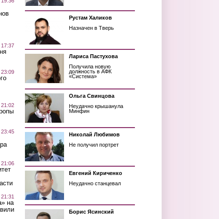
 19:36
нов
Рустам Халиков
Назначен в Тверь
 17:37
ня
Лариса Пастухова
Получила новую
должность в АФК
 23:09
«Система»
го
Ольга Свинцова
 21:02
Неудачно крышанула
Тропы
Минфин
 23:45
Николай Любимов
ра
Не получил портрет
 21:06
итет
Евгений Кириченко
асти
Неудачно станцевал
 21:31
а» на
авили
Борис Ясинский