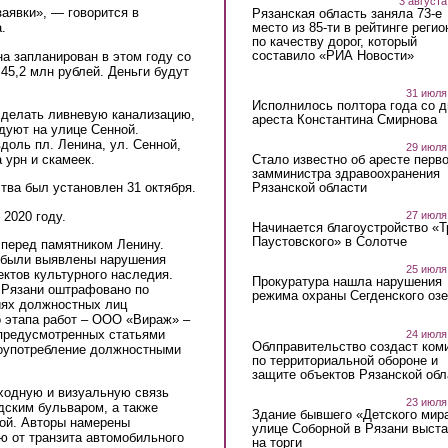
3 августа
заявки», — говорится в
Рязанская область заняла 73-е
место из 85-ти в рейтинге регио
.
по качеству дорог, который
составило «РИА Новости»
а запланирован в этом году со
45,2 млн рублей. Деньги будут
31 июля
Исполнилось полтора года со д
сделать ливневую канализацию,
ареста Константина Смирнова
дуют на улице Сенной.
оль пл. Ленина, ул. Сенной,
29 июля
 урн и скамеек.
Стало известно об аресте перво
замминистра здравоохранения
Рязанской области
тва был установлен 31 октября.
 2020 году.
27 июля
Начинается благоустройство «
Паустовского» в Солотче
 перед памятником Ленину.
е были выявлены нарушения
25 июля
ектов культурного наследия.
Прокуратура нашла нарушения
 Рязани оштрафовано по
режима охраны Сегденского озе
иях должностных лиц
о этапа работ – ООО «Вираж» –
 предусмотренных статьями
24 июля
Облправительство создаст ком
лоупотребление должностными
по территориальной обороне и
защите объектов Рязанской обл
ходную и визуальную связь
23 июля
дским бульваром, а также
Здание бывшего «Детского мир
ой. Авторы намерены
улице Соборной в Рязани выст
ю от транзита автомобильного
на торги