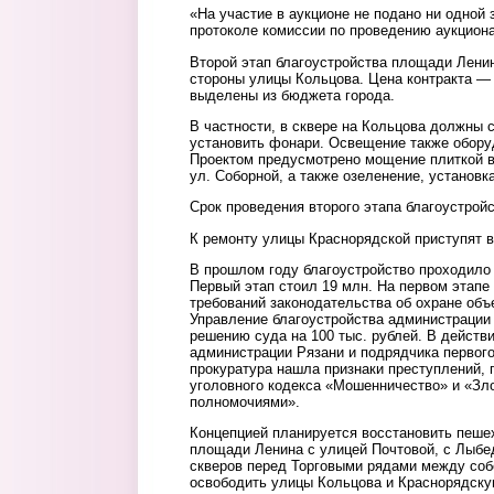
«На участие в аукционе не подано ни одной 
протоколе комиссии по проведению аукциона
Второй этап благоустройства площади Ленин
стороны улицы Кольцова. Цена контракта — 
выделены из бюджета города.
В частности, в сквере на Кольцова должны 
установить фонари. Освещение также обору
Проектом предусмотрено мощение плиткой вд
ул. Соборной, а также озеленение, установка
Срок проведения второго этапа благоустройс
К ремонту улицы Краснорядской приступят в
В прошлом году благоустройство проходило
Первый этап стоил 19 млн. На первом этап
требований законодательства об охране объ
Управление благоустройства администрации
решению суда на 100 тыс. рублей. В действ
администрации Рязани и подрядчика первог
прокуратура нашла признаки преступлений,
уголовного кодекса «Мошенничество» и «З
полномочиями».
Концепцией планируется восстановить пеше
площади Ленина с улицей Почтовой, с Лыбе
скверов перед Торговыми рядами между соб
освободить улицы Кольцова и Краснорядску