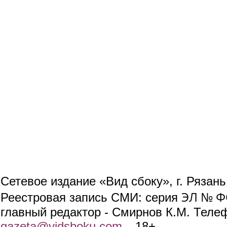
Сетевое издание «Вид сбоку», г. Рязан
ЭЛ № ФС
Реестровая запись СМИ: серия
главный редактор - Смирнов К.М. Телефо
gazeta@vidsboku.com
(link sends e-mail)
. 18+