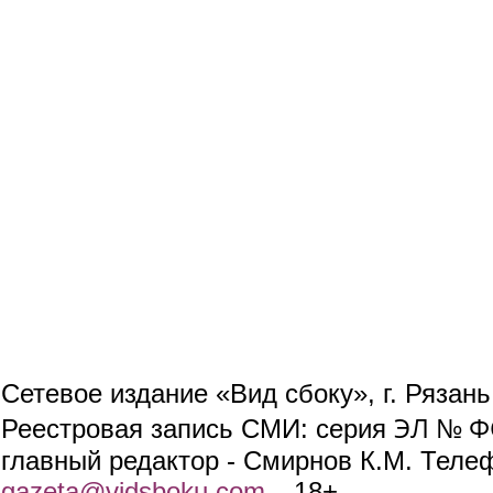
Сетевое издание «Вид сбоку», г. Рязан
ЭЛ № ФС
Реестровая запись СМИ: серия
главный редактор - Смирнов К.М. Телефо
gazeta@vidsboku.com
(link sends e-mail)
. 18+