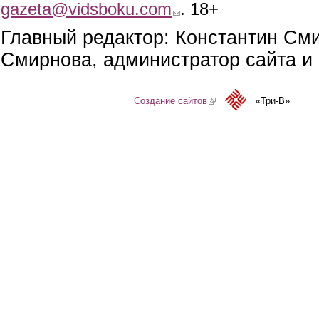
gazeta@vidsboku.com
(link sends e-mail)
. 18+
Главный редактор: Константин См
Смирнова, администратор сайта и 
Создание сайтов
(link is external)
«Три-В»