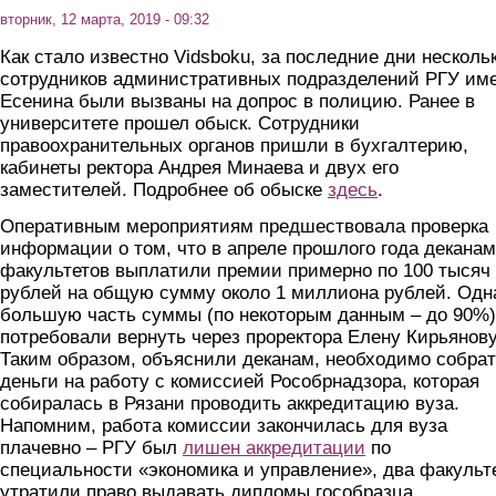
вторник, 12 марта, 2019 - 09:32
Как стало известно Vidsboku, за последние дни несколь
сотрудников административных подразделений РГУ им
Есенина были вызваны на допрос в полицию. Ранее в
университете прошел обыск. Сотрудники
правоохранительных органов пришли в бухгалтерию,
кабинеты ректора Андрея Минаева и двух его
заместителей. Подробнее об обыске
здесь
.
Оперативным мероприятиям предшествовала проверка
информации о том, что в апреле прошлого года деканам
факультетов выплатили премии примерно по 100 тысяч
рублей на общую сумму около 1 миллиона рублей. Одн
большую часть суммы (по некоторым данным – до 90%)
потребовали вернуть через проректора Елену Кирьянову
Таким образом, объяснили деканам, необходимо собра
деньги на работу с комиссией Рособрнадзора, которая
собиралась в Рязани проводить аккредитацию вуза.
Напомним, работа комиссии закончилась для вуза
плачевно – РГУ был
лишен аккредитации
по
специальности «экономика и управление», два факульт
утратили право выдавать дипломы гособразца.