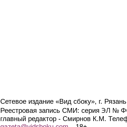
Сетевое издание «Вид сбоку», г. Рязан
ЭЛ № ФС
Реестровая запись СМИ: серия
главный редактор - Смирнов К.М. Телефо
gazeta@vidsboku.com
(link sends e-mail)
. 18+