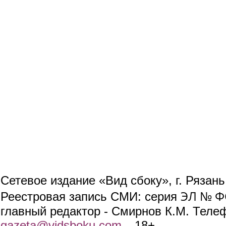
Сетевое издание «Вид сбоку», г. Рязан
ЭЛ № ФС
Реестровая запись СМИ: серия
главный редактор - Смирнов К.М. Телефо
gazeta@vidsboku.com
(link sends e-mail)
. 18+