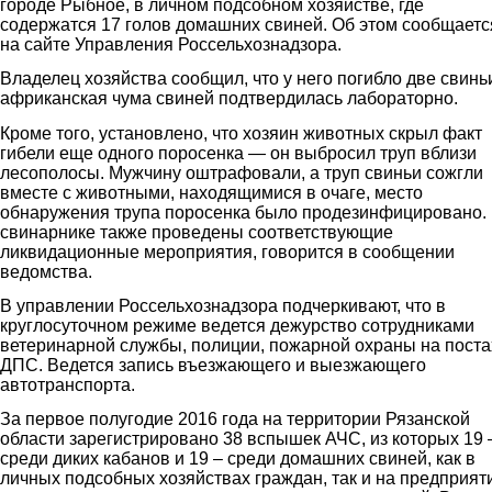
городе Рыбное, в личном подсобном хозяйстве, где
содержатся 17 голов домашних свиней. Об этом сообщаетс
на сайте Управления Россельхознадзора.
Владелец хозяйства сообщил, что у него погибло две свинь
африканская чума свиней подтвердилась лабораторно.
Кроме того, установлено, что хозяин животных скрыл факт
гибели еще одного поросенка — он выбросил труп вблизи
лесополосы. Мужчину оштрафовали, а труп свиньи сожгли
вместе с животными, находящимися в очаге, место
обнаружения трупа поросенка было продезинфицировано.
свинарнике также проведены соответствующие
ликвидационные мероприятия, говорится в сообщении
ведомства.
В управлении Россельхознадзора подчеркивают, что в
круглосуточном режиме ведется дежурство сотрудниками
ветеринарной службы, полиции, пожарной охраны на поста
ДПС. Ведется запись въезжающего и выезжающего
автотранспорта.
За первое полугодие 2016 года на территории Рязанской
области зарегистрировано 38 вспышек АЧС, из которых 19 
среди диких кабанов и 19 – среди домашних свиней, как в
личных подсобных хозяйствах граждан, так и на предприят