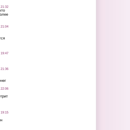
 21:32
что
более
 21:04
тся
 19:47
 21:36
нег
 22:06
трит
 19:15
ин