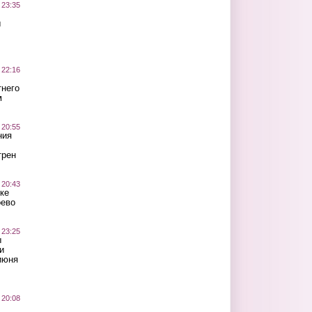
 23:35
ы
 22:16
тнего
м
 20:55
ния
трен
 20:43
ке
оево
 23:25
ы
и
июня
 20:08