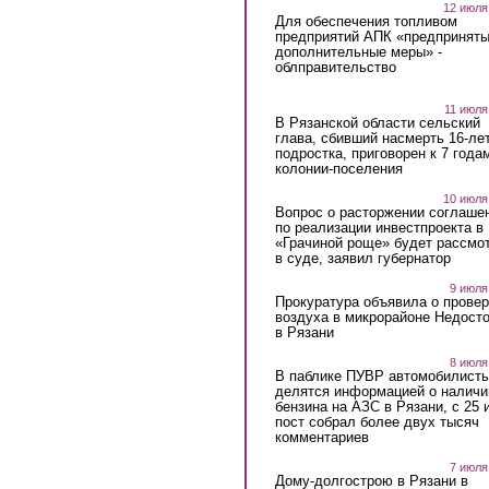
12 июля
Для обеспечения топливом
предприятий АПК «предпринят
дополнительные меры» -
облправительство
11 июля
В Рязанской области сельский
глава, сбивший насмерть 16-ле
подростка, приговорен к 7 года
колонии-поселения
10 июля
Вопрос о расторжении соглаше
по реализации инвестпроекта в
«Грачиной роще» будет рассмо
в суде, заявил губернатор
9 июля
Прокуратура объявила о провер
воздуха в микрорайоне Недост
в Рязани
8 июля
В паблике ПУВР автомобилист
делятся информацией о наличи
бензина на АЗС в Рязани, с 25 
пост собрал более двух тысяч
комментариев
7 июля
Дому-долгострою в Рязани в