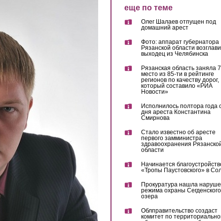
еще по теме
Олег Шалаев отпущен под
домашний арест
Фото: аппарат губернатора
Рязанской области возглав
выходец из Челябинска
Рязанская область заняла 7
место из 85-ти в рейтинге
регионов по качеству дорог,
который составило «РИА
Новости»
Исполнилось полтора года 
дня ареста Константина
Смирнова
Стало известно об аресте
первого замминистра
здравоохранения Рязанско
области
Начинается благоустройств
«Тропы Паустовского» в Со
Прокуратура нашла наруш
режима охраны Сегденского
озера
Облправительство создаст
комитет по территориально