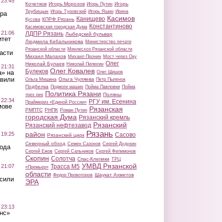
 23:45
Кочетков
Игорь Морозов
Игорь
Игорь Путин
Трубицын
Игорь Туровский
Игорь Яшин
Ирина
ра
Касимов
Канищево
КПРФ Рязань
Кусова
Константиново
Касимовская городская Дума
 21:06
ЛДПР Рязань
Лыбедский бульвар
итет
Людмила Кибальникова
Министерство печати
Рязанской области
Минлесхоз Рязанской области
асти
Михаил Малахов
Михаил Пронин
Мост через Оку
Олег
Николай Булаев
Николай Пилюгин
 21:31
Олег Ковалев
Булеков
а» на
Олег Шишов
авили
Ольга Чуляева
Ольга Мишина
Петр Пыленок
Подбелка
Поджоги машин
Пойма Павловки
Пойма
Политика Рязани
Поляны
трех рек
 22:34
РГУ им. Есенина
Праймериз «Единой России»
мове
Рязанская
РМПТС
РНПК
Роман Путин
городская Дума
Рязанский кремль
Рязанский
Рязанский нефтезавод
Рязань
район
 19:25
Сасово
Рязанский цирк
Северный обход
Семен Сазонов
Сергей Дудукин
вода
Сергей Ежов
Сергей Сальников
Сергей Филимонов
Скопин
Солотча
Спас-Клепики
ТРЦ
УМВД Рязанской
 21:07
Трасса М5
«Премьер»
области
Шаукат Ахметов
Федор Провоторов
осили
ЭРА
 23:13
нс»