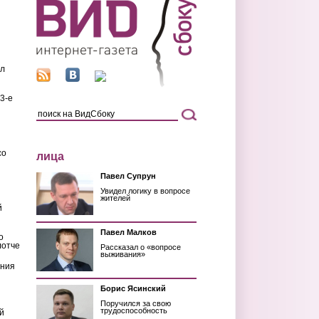
ил
3-е
со
лица
Павел Супрун
Увидел логику в вопросе
жителей
й
Павел Малков
о
лотче
Рассказал о «вопросе
выживания»
ения
Борис Ясинский
Поручился за свою
трудоспособность
й