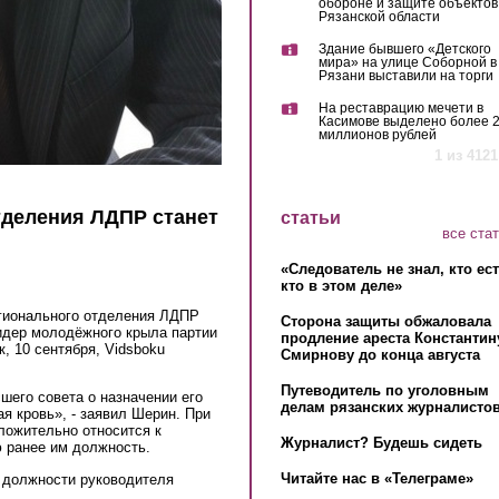
обороне и защите объектов
Рязанской области
Здание бывшего «Детского
мира» на улице Соборной в
Рязани выставили на торги
На реставрацию мечети в
Касимове выделено более 
миллионов рублей
1 из 4121
тделения ЛДПР станет
статьи
все ста
«Следователь не знал, кто ес
кто в этом деле»
гионального отделения ЛДПР
Сторона защиты обжаловала
идер молодёжного крыла партии
продление ареста Константин
к, 10 сентября, Vidsboku
Смирнову до конца августа
Путеводитель по уголовным
шего совета о назначении его
делам рязанских журналистов
я кровь», - заявил Шерин. При
ложительно относится к
Журналист? Будешь сидеть
 ранее им должность.
Читайте нас в «Телеграме»
 должности руководителя