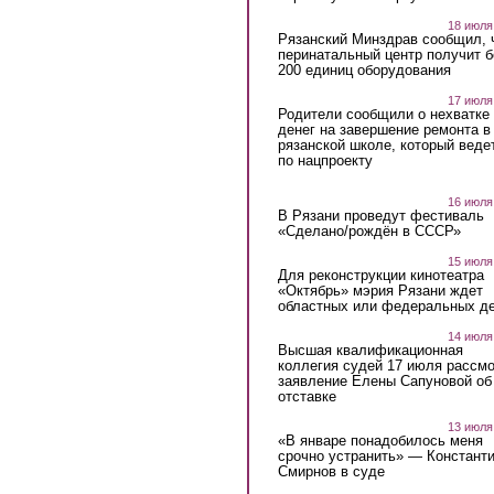
18 июля
Рязанский Минздрав сообщил, 
перинатальный центр получит 
200 единиц оборудования
17 июля
Родители сообщили о нехватке
денег на завершение ремонта в
рязанской школе, который веде
по нацпроекту
16 июля
В Рязани проведут фестиваль
«Сделано/рождён в СССР»
15 июля
Для реконструкции кинотеатра
«Октябрь» мэрия Рязани ждет
областных или федеральных де
14 июля
Высшая квалификационная
коллегия судей 17 июля рассмо
заявление Елены Сапуновой об
отставке
13 июля
«В январе понадобилось меня
срочно устранить» — Констант
Смирнов в суде