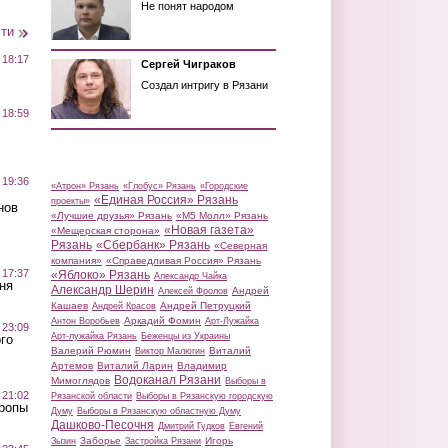
Не понят народом
сти
 18:17
Сергей Чиграков
Создал интригу в Рязани
 18:59
 19:36
«Атрон» Рязань
«Глобус» Рязань
«Городские
«Единая Россия» Рязань
проекты»
нов
«Лучшие друзья» Рязань
«М5 Молл» Рязань
«Новая газета»
«Мещерская сторона»
Рязань
«Сбербанк» Рязань
«Северная
компания»
«Справедливая Россия» Рязань
 17:37
«Яблоко» Рязань
Александр Чайка
ня
Александр Шерин
Андрей
Алексей Фролов
Кашаев
Андрей Петруцкий
Андрей Красов
Аркадий Фомин
Антон Воробьев
Арт-Лужайка
 23:09
Арт-лужайка Рязань
Беженцы из Украины
го
Валерий Рюмин
Виталий
Виктор Малюгин
Артемов
Виталий Ларин
Владимир
Водоканал Рязани
Мимоглядов
Выборы в
 21:02
Рязанской области
Выборы в Рязанскую городскую
Тропы
Думу
Выборы в Рязанскую областную Думу
Дашково-Песочня
Дмитрий Гудков
Евгений
Заборье
Игорь
Зызин
Застройка Рязани