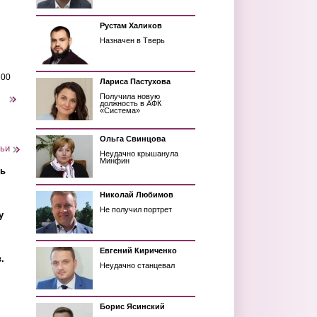
Рустам Халиков
Назначен в Тверь
200
Лариса Пастухова
Получила новую
следующая ›
должность в АФК
«Система»
Ольга Свинцова
тьи
Неудачно крышанула
Минфин
ть
Николай Любимов
Не получил портрет
у
Евгений Кириченко
.
Неудачно станцевал
Борис Ясинский