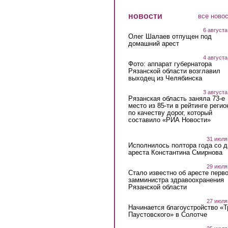
новости
все ново
6 августа
Олег Шалаев отпущен под
домашний арест
4 августа
Фото: аппарат губернатора
Рязанской области возглавил
выходец из Челябинска
3 августа
Рязанская область заняла 73-е
место из 85-ти в рейтинге регио
по качеству дорог, который
составило «РИА Новости»
31 июля
Исполнилось полтора года со д
ареста Константина Смирнова
29 июля
Стало известно об аресте перво
замминистра здравоохранения
Рязанской области
27 июля
Начинается благоустройство «
Паустовского» в Солотче