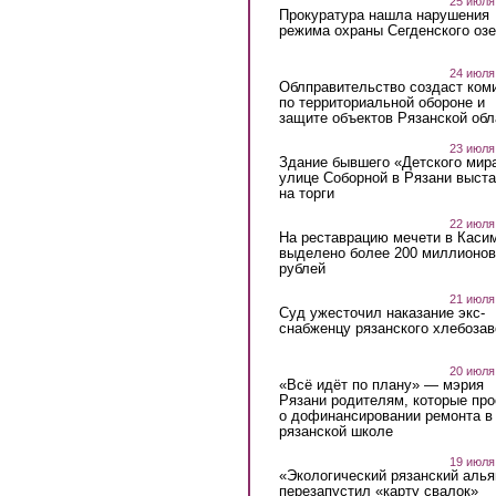
25 июля
Прокуратура нашла нарушения
режима охраны Сегденского озе
24 июля
Облправительство создаст ком
по территориальной обороне и
защите объектов Рязанской обл
23 июля
Здание бывшего «Детского мир
улице Соборной в Рязани выст
на торги
22 июля
На реставрацию мечети в Каси
выделено более 200 миллионов
рублей
21 июля
Суд ужесточил наказание экс-
снабженцу рязанского хлебоза
20 июля
«Всё идёт по плану» — мэрия
Рязани родителям, которые пр
о дофинансировании ремонта в
рязанской школе
19 июля
«Экологический рязанский алья
перезапустил «карту свалок»