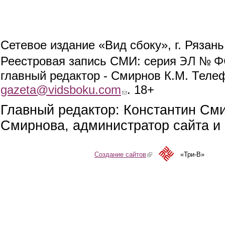
Сетевое издание «Вид сбоку», г. Рязан
ЭЛ № ФС
Реестровая запись СМИ: серия
главный редактор - Смирнов К.М. Телефо
gazeta@vidsboku.com
(link sends e-mail)
. 18+
Главный редактор: Константин См
Смирнова, администратор сайта и 
Создание сайтов
(link is external)
«Три-В»