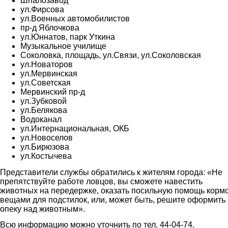
Шпалозавод
ул.Фирсова
ул.Военных автомобилистов
пр-д Яблочкова
ул.Юннатов, парк Уткина
Музыкальное училище
Соколовка, площадь, ул.Связи, ул.Соколовская
ул.Новаторов
ул.Мервинская
ул.Советская
Мервинский пр-д
ул.Зубковой
ул.Белякова
Водоканал
ул.Интернациональная, ОКБ
ул.Новоселов
ул.Бирюзова
ул.Костычева
Представители службы обратились к жителям города: «Не
препятствуйте работе ловцов, вы сможете навестить
животных на передержке, оказать посильную помощь корм
вещами для подстилок, или, может быть, решите оформить
опеку над животным».
Всю информацию можно уточнить по тел. 44-04-74.