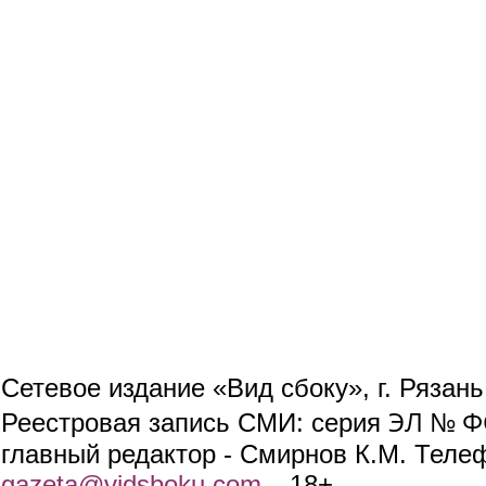
Сетевое издание «Вид сбоку», г. Рязан
ЭЛ № ФС
Реестровая запись СМИ: серия
главный редактор - Смирнов К.М. Телефо
gazeta@vidsboku.com
(link sends e-mail)
. 18+