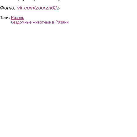
Фото:
vk.com/zoorzn62
(link is external)
Тэги:
Рязань
бездомные животные в Рязани