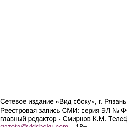
Сетевое издание «Вид сбоку», г. Рязан
ЭЛ № ФС
Реестровая запись СМИ: серия
главный редактор - Смирнов К.М. Телефо
gazeta@vidsboku.com
(link sends e-mail)
. 18+