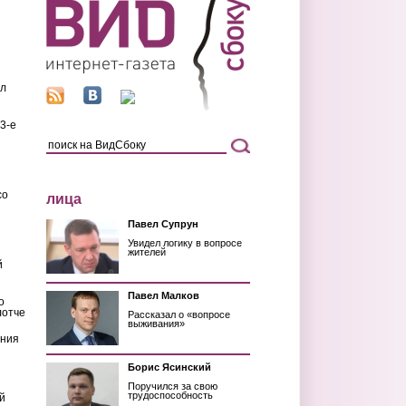
ил
3-е
со
лица
Павел Супрун
Увидел логику в вопросе
жителей
й
Павел Малков
о
лотче
Рассказал о «вопросе
выживания»
ения
Борис Ясинский
Поручился за свою
трудоспособность
й