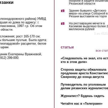
обороне и защите объектов
язанки
Рязанской области
Здание бывшего «Детского
мира» на улице Соборной в
Рязани выставили на торги
лезнодорожного района) УМВД
шая из дома по адресу: г.
На реставрацию мечети в
ексеевна, 1997 г.р. Об этом
Касимове выделено более 
миллионов рублей
области.
1 из 4121
осложения; рост 165-170 см;
ы большие пухлые. Была одета:
«леопардовой» расцветки, белое
статьи
 шрам.
все ста
дении Екатерины Вражновой,
912) 299-000.
«Следователь не знал, кто ес
кто в этом деле»
Сторона защиты обжаловала
продление ареста Константин
Смирнову до конца августа
Путеводитель по уголовным
делам рязанских журналистов
Журналист? Будешь сидеть
Читайте нас в «Телеграме»