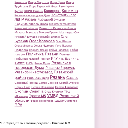
Кочетков
Игорь Морозов
Игорь
Игорь Путин
Трубицын
Игорь Туровский
Игорь Яшин
Ирина
Касимов
Канищево
КПРФ Рязань
Кусова
Константиново
Касимовская городская Дума
ЛДПР Рязань
Лыбедский бульвар
Людмила Кибальникова
Министерство печати
Рязанской области
Минлесхоз Рязанской области
Михаил Малахов
Михаил Пронин
Мост через Оку
Олег
Николай Булаев
Николай Пилюгин
Олег Ковалев
Булеков
Олег Шишов
Ольга Чуляева
Ольга Мишина
Петр Пыленок
Подбелка
Поджоги машин
Пойма Павловки
Пойма
Политика Рязани
Поляны
трех рек
РГУ им. Есенина
Праймериз «Единой России»
Рязанская
РМПТС
РНПК
Роман Путин
городская Дума
Рязанский кремль
Рязанский
Рязанский нефтезавод
Рязань
район
Сасово
Рязанский цирк
Северный обход
Семен Сазонов
Сергей Дудукин
Сергей Ежов
Сергей Сальников
Сергей Филимонов
Скопин
Солотча
Спас-Клепики
ТРЦ
УМВД Рязанской
Трасса М5
«Премьер»
области
Шаукат Ахметов
Федор Провоторов
ЭРА
20 г.
Учредитель, главный редактор - Смирнов К.М.