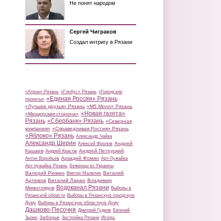
Не понят народом
Сергей Чиграков
Создал интригу в Рязани
«Атрон» Рязань
«Глобус» Рязань
«Городские
«Единая Россия» Рязань
проекты»
«Лучшие друзья» Рязань
«М5 Молл» Рязань
«Новая газета»
«Мещерская сторона»
Рязань
«Сбербанк» Рязань
«Северная
компания»
«Справедливая Россия» Рязань
«Яблоко» Рязань
Александр Чайка
Александр Шерин
Андрей
Алексей Фролов
Кашаев
Андрей Петруцкий
Андрей Красов
Аркадий Фомин
Антон Воробьев
Арт-Лужайка
Арт-лужайка Рязань
Беженцы из Украины
Валерий Рюмин
Виталий
Виктор Малюгин
Артемов
Виталий Ларин
Владимир
Водоканал Рязани
Мимоглядов
Выборы в
Рязанской области
Выборы в Рязанскую городскую
Думу
Выборы в Рязанскую областную Думу
Дашково-Песочня
Дмитрий Гудков
Евгений
Заборье
Игорь
Зызин
Застройка Рязани