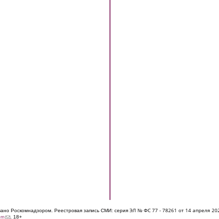
ЭЛ № ФС 77 - 7826
1 от 14 апреля 20
овано Роскомнадзором. Реестровая запись СМИ: серия
(link sends e-mail)
om
. 18+