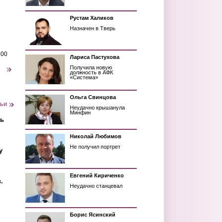
Рустам Халиков
Назначен в Тверь
200
Лариса Пастухова
Получила новую
следующая ›
должность в АФК
«Система»
Ольга Свинцова
тьи
Неудачно крышанула
Минфин
ть
Николай Любимов
Не получил портрет
у
Евгений Кириченко
.
Неудачно станцевал
Борис Ясинский