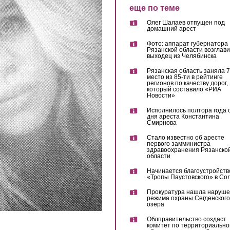
еще по теме
Олег Шалаев отпущен под
домашний арест
Фото: аппарат губернатора
Рязанской области возглав
выходец из Челябинска
Рязанская область заняла 7
место из 85-ти в рейтинге
регионов по качеству дорог,
который составило «РИА
Новости»
Исполнилось полтора года 
дня ареста Константина
Смирнова
Стало известно об аресте
первого замминистра
здравоохранения Рязанско
области
Начинается благоустройств
«Тропы Паустовского» в Со
Прокуратура нашла наруш
режима охраны Сегденского
озера
Облправительство создаст
комитет по территориально