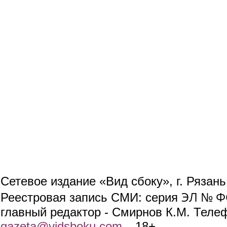
Сетевое издание «Вид сбоку», г. Рязан
ЭЛ № ФС
Реестровая запись СМИ: серия
главный редактор - Смирнов К.М. Телефо
gazeta@vidsboku.com
(link sends e-mail)
. 18+