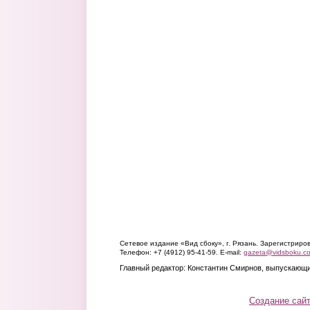
Сетевое издание «Вид сбоку», г. Рязань. Зарегистрир
Телефон: +7 (4912) 95-41-59. E-mail:
gazeta@vidsboku.c
Главный редактор: Константин Смирнов, выпускающи
Создание сай