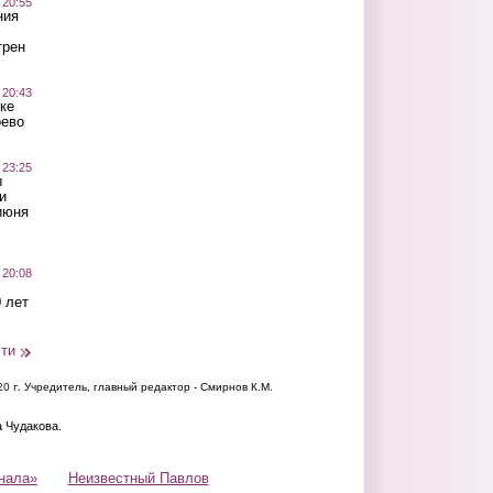
 20:55
ния
трен
 20:43
ке
оево
 23:25
ы
и
июня
 20:08
 лет
сти
20 г.
Учредитель, главный редактор - Смирнов К.М.
а Чудакова.
нала»
Неизвестный Павлов