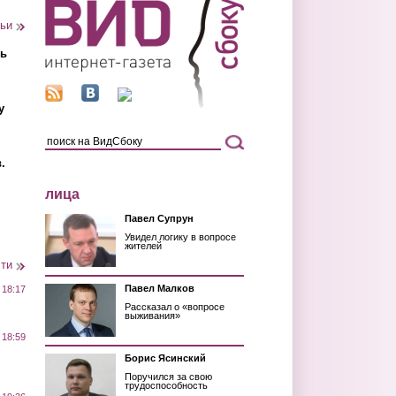
тьи
ть
у
.
лица
Павел Супрун
Увидел логику в вопросе
жителей
сти
Павел Малков
 18:17
Рассказал о «вопросе
выживания»
 18:59
Борис Ясинский
Поручился за свою
трудоспособность