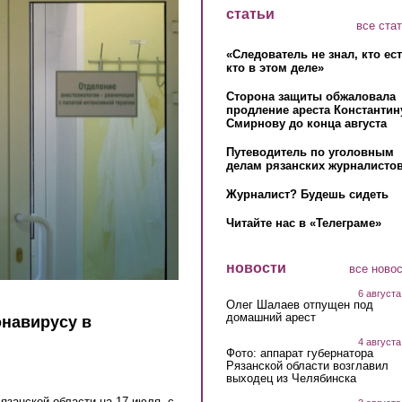
статьи
все ста
«Следователь не знал, кто ес
кто в этом деле»
Сторона защиты обжаловала
продление ареста Константин
Смирнову до конца августа
Путеводитель по уголовным
делам рязанских журналистов
Журналист? Будешь сидеть
Читайте нас в «Телеграме»
новости
все ново
6 августа
Олег Шалаев отпущен под
домашний арест
навирусу в
4 августа
Фото: аппарат губернатора
Рязанской области возглавил
выходец из Челябинска
занской области на 17 июля, с