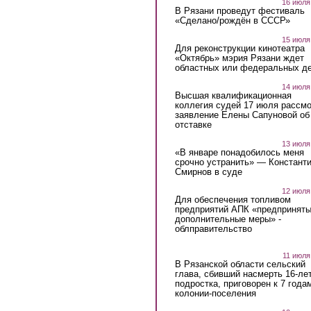
16 июля
В Рязани проведут фестиваль
«Сделано/рождён в СССР»
15 июля
Для реконструкции кинотеатра
«Октябрь» мэрия Рязани ждет
областных или федеральных де
14 июля
Высшая квалификационная
коллегия судей 17 июля рассмо
заявление Елены Сапуновой об
отставке
13 июля
«В январе понадобилось меня
срочно устранить» — Констант
Смирнов в суде
12 июля
Для обеспечения топливом
предприятий АПК «предпринят
дополнительные меры» -
облправительство
11 июля
В Рязанской области сельский
глава, сбивший насмерть 16-ле
подростка, приговорен к 7 года
колонии-поселения