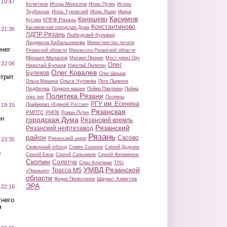
 19:47
Кочетков
Игорь Морозов
Игорь
Игорь Путин
Трубицын
Игорь Туровский
Игорь Яшин
Ирина
Касимов
Канищево
КПРФ Рязань
Кусова
Константиново
Касимовская городская Дума
 21:36
ЛДПР Рязань
Лыбедский бульвар
Людмила Кибальникова
Министерство печати
нег
Рязанской области
Минлесхоз Рязанской области
Михаил Малахов
Михаил Пронин
Мост через Оку
 22:06
Олег
Николай Булаев
Николай Пилюгин
Олег Ковалев
Булеков
Олег Шишов
трит
Ольга Чуляева
Ольга Мишина
Петр Пыленок
Подбелка
Поджоги машин
Пойма Павловки
Пойма
Политика Рязани
Поляны
трех рек
РГУ им. Есенина
Праймериз «Единой России»
 19:15
Рязанская
РМПТС
РНПК
Роман Путин
ин
городская Дума
Рязанский кремль
Рязанский
Рязанский нефтезавод
Рязань
район
Сасово
Рязанский цирк
 23:35
Северный обход
Семен Сазонов
Сергей Дудукин
ы
Сергей Ежов
Сергей Сальников
Сергей Филимонов
Скопин
Солотча
Спас-Клепики
ТРЦ
УМВД Рязанской
Трасса М5
«Премьер»
области
Шаукат Ахметов
Федор Провоторов
ЭРА
 22:16
тнего
м