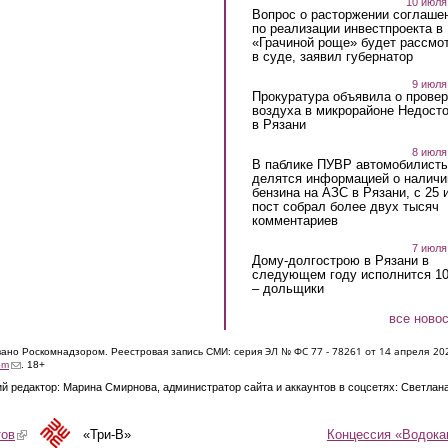
10 июля
Вопрос о расторжении соглаше
по реализации инвестпроекта в
«Грачиной роще» будет рассмо
в суде, заявил губернатор
9 июля
Прокуратура объявила о провер
воздуха в микрорайоне Недост
в Рязани
8 июля
В паблике ПУВР автомобилист
делятся информацией о наличи
бензина на АЗС в Рязани, с 25 
пост собрал более двух тысяч
комментариев
7 июля
Дому-долгострою в Рязани в
следующем году исполнится 10
– дольщики
все ново
ЭЛ № ФС 77 - 7826
1 от 14 апреля 20
овано Роскомнадзором. Реестровая запись СМИ: серия
(link sends e-mail)
om
. 18+
й редактор: Марина Смирнова, администратор сайта и аккаунтов в соцсетях: Светлан
Концессия «Водока
тов
(link is external)
«Три-В»