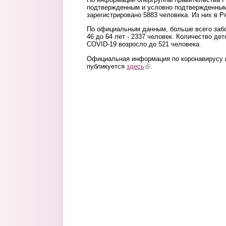
подтвержденным и условно подтвержденным
зарегистрировано 5883 человека. Из них в Р
По официальным данным, больше всего забо
46 до 64 лет - 2337 человек. Количество д
COVID-19 возросло до 521 человека.
Официальная информация по коронавирусу 
публикуется
здесь
(link is external)
.