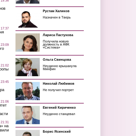
 19:36
нов
Рустам Халиков
Назначен в Тверь
 17:37
ня
Лариса Пастухова
Получила новую
должность в АФК
 23:09
«Система»
го
Ольга Свинцова
 21:02
Неудачно крышанула
Тропы
Минфин
 23:45
Николай Любимов
ра
Не получил портрет
 21:06
итет
Евгений Кириченко
асти
Неудачно станцевал
 21:31
а» на
авили
Борис Ясинский