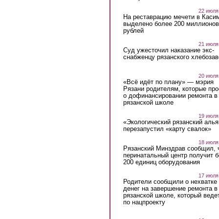
22 июля
На реставрацию мечети в Каси
выделено более 200 миллионов
рублей
21 июля
Суд ужесточил наказание экс-
снабженцу рязанского хлебоза
20 июля
«Всё идёт по плану» — мэрия
Рязани родителям, которые пр
о дофинансировании ремонта в
рязанской школе
19 июля
«Экологический рязанский алья
перезапустил «карту свалок»
18 июля
Рязанский Минздрав сообщил, 
перинатальный центр получит 
200 единиц оборудования
17 июля
Родители сообщили о нехватке
денег на завершение ремонта в
рязанской школе, который веде
по нацпроекту