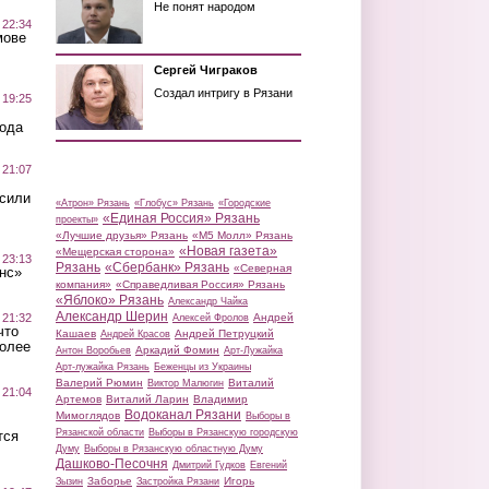
Не понят народом
 22:34
мове
Сергей Чиграков
Создал интригу в Рязани
 19:25
вода
 21:07
осили
«Атрон» Рязань
«Глобус» Рязань
«Городские
«Единая Россия» Рязань
проекты»
«Лучшие друзья» Рязань
«М5 Молл» Рязань
«Новая газета»
«Мещерская сторона»
 23:13
Рязань
«Сбербанк» Рязань
«Северная
нс»
компания»
«Справедливая Россия» Рязань
«Яблоко» Рязань
Александр Чайка
Александр Шерин
 21:32
Андрей
Алексей Фролов
что
Кашаев
Андрей Петруцкий
Андрей Красов
более
Аркадий Фомин
Антон Воробьев
Арт-Лужайка
Арт-лужайка Рязань
Беженцы из Украины
Валерий Рюмин
Виталий
Виктор Малюгин
 21:04
Артемов
Виталий Ларин
Владимир
Водоканал Рязани
Мимоглядов
Выборы в
Рязанской области
Выборы в Рязанскую городскую
тся
Думу
Выборы в Рязанскую областную Думу
Дашково-Песочня
Дмитрий Гудков
Евгений
Заборье
Игорь
Зызин
Застройка Рязани