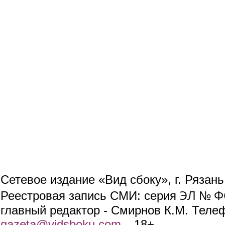
Сетевое издание «Вид сбоку», г. Рязан
ЭЛ № ФС
Реестровая запись СМИ: серия
главный редактор - Смирнов К.М. Телефо
gazeta@vidsboku.com
(link sends e-mail)
. 18+