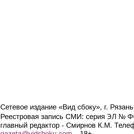
Сетевое издание «Вид сбоку», г. Рязан
ЭЛ № ФС
Реестровая запись СМИ: серия
главный редактор - Смирнов К.М. Телефо
gazeta@vidsboku.com
(link sends e-mail)
. 18+