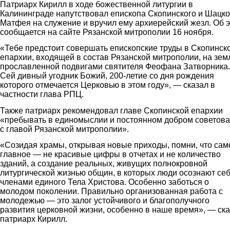
Патриарх Кирилл в ходе божественной литургии в
Калининграде напутствовал епископа Скопинского и Шацко
Матфея на служение и вручил ему архиерейский жезл. Об 
сообщается на сайте Рязанской митрополии 16 ноября.
«Тебе предстоит совершать епископские труды в Скопинск
епархии, входящей в состав Рязанской митрополии, на зем
прославленной подвигами святителя Феофана Затворника.
Сей дивный угодник Божий, 200-летие со дня рождения
которого отмечается Церковью в этом году», — сказал в
частности глава РПЦ.
Также патриарх рекомендовал главе Скопинской епархии
«пребывать в единомыслии и постоянном добром советов
с главой Рязанской митрополии».
«Созидая храмы, открывая новые приходы, помни, что сам
главное — не красивые цифры в отчетах и не количество
зданий, а создание реальных, живущих полнокровной
литургической жизнью общин, в которых люди осознают се
членами единого Тела Христова. Особенно заботься о
молодом поколении. Правильно организованная работа с
молодежью — это залог устойчивого и благополучного
развития церковной жизни, особенно в наше время», — ск
патриарх Кирилл.