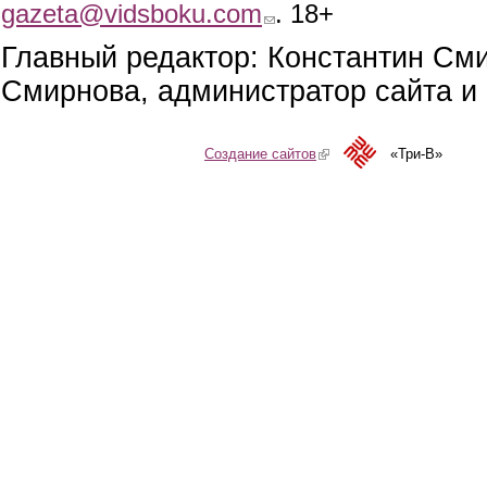
gazeta@vidsboku.com
(link sends e-mail)
. 18+
Главный редактор: Константин См
Смирнова, администратор сайта и 
Создание сайтов
(link is external)
«Три-В»