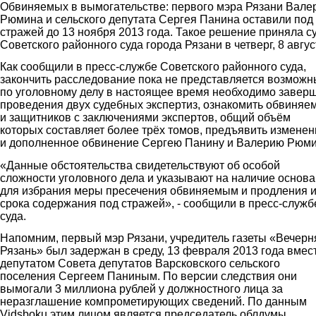
Обвиняемых в вымогательстве: первого мэра Рязани Вале
Рюмина и сельского депутата Сергея Панина оставили под
стражей до 13 ноября 2013 года. Такое решение приняла с
Советского районного суда города Рязани в четверг, 8 авгус
Как сообщили в пресс-службе Советского районного суда,
закончить расследование пока не представляется возможн
по уголовному делу в настоящее время необходимо завер
проведения двух судебных экспертиз, ознакомить обвиняе
и защитников с заключениями экспертов, общий объём
которых составляет более трёх томов, предъявить измене
и дополненное обвинение Сергею Панину и Валерию Рюми
«Данные обстоятельства свидетельствуют об особой
сложности уголовного дела и указывают на наличие основ
для избрания меры пресечения обвиняемым и продления 
срока содержания под стражей», - сообщили в пресс-служб
суда.
Напомним, первый мэр Рязани, учредитель газеты «Вечерн
Рязань» был задержан в среду, 13 февраля 2013 года вмест
депутатом Совета депутатов Варсковского сельского
поселения Сергеем Паниным. По версии следствия они
вымогали 3 миллиона рублей у должностного лица за
неразглашение компрометирующих сведений. По данным
Vidsboku этим лицом является председатель облдумы,