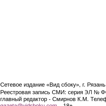
Сетевое издание «Вид сбоку», г. Рязан
ЭЛ № ФС
Реестровая запись СМИ: серия
главный редактор - Смирнов К.М. Телефо
gazeta@vidsboku.com
(link sends e-mail)
. 18+