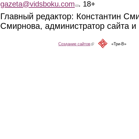
gazeta@vidsboku.com
(link sends e-mail)
. 18+
Главный редактор: Константин См
Смирнова, администратор сайта и 
Создание сайтов
(link is external)
«Три-В»