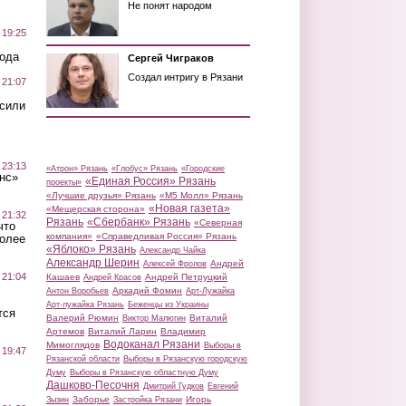
Не понят народом
 19:25
вода
Сергей Чиграков
Создал интригу в Рязани
 21:07
осили
 23:13
«Атрон» Рязань
«Глобус» Рязань
«Городские
нс»
«Единая Россия» Рязань
проекты»
«Лучшие друзья» Рязань
«М5 Молл» Рязань
«Новая газета»
«Мещерская сторона»
 21:32
Рязань
«Сбербанк» Рязань
«Северная
что
компания»
«Справедливая Россия» Рязань
более
«Яблоко» Рязань
Александр Чайка
Александр Шерин
Андрей
Алексей Фролов
 21:04
Кашаев
Андрей Петруцкий
Андрей Красов
Аркадий Фомин
Антон Воробьев
Арт-Лужайка
Арт-лужайка Рязань
Беженцы из Украины
тся
Валерий Рюмин
Виталий
Виктор Малюгин
Артемов
Виталий Ларин
Владимир
Водоканал Рязани
Мимоглядов
Выборы в
 19:47
Рязанской области
Выборы в Рязанскую городскую
Думу
Выборы в Рязанскую областную Думу
Дашково-Песочня
Дмитрий Гудков
Евгений
Заборье
Игорь
Зызин
Застройка Рязани