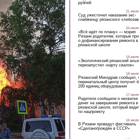
рублей
21 июля
Суд ужесточил наказание экс-
снабженцу рязанского хлебоза
20 июля
«Всё идёт по плану» — мэрия
Рязани родителям, которые пр
о дофинансировании ремонта в
рязанской школе
19 июля
«Экологический рязанский алья
перезапустил «карту свалок»
18 июля
Рязанский Минздрав сообщил, 
перинатальный центр получит 
200 единиц оборудования
17 июля
Родители сообщили о нехватке
денег на завершение ремонта в
рязанской школе, который веде
по нацпроекту
16 июля
В Рязани проведут фестиваль
«Сделано/рождён в СССР»