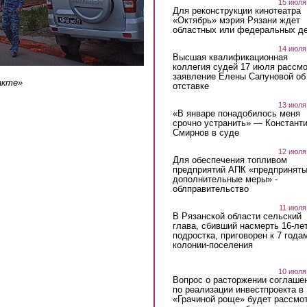
15 июля
Для реконструкции кинотеатра
«Октябрь» мэрия Рязани ждет
областных или федеральных де
14 июля
Высшая квалификационная
коллегия судей 17 июля рассмо
заявление Елены Сапуновой об
акте»
отставке
13 июля
«В январе понадобилось меня
срочно устранить» — Констант
Смирнов в суде
12 июля
Для обеспечения топливом
предприятий АПК «предпринят
дополнительные меры» -
облправительство
11 июля
В Рязанской области сельский
глава, сбивший насмерть 16-ле
подростка, приговорен к 7 года
колонии-поселения
10 июля
Вопрос о расторжении соглаше
по реализации инвестпроекта в
«Грачиной роще» будет рассмо