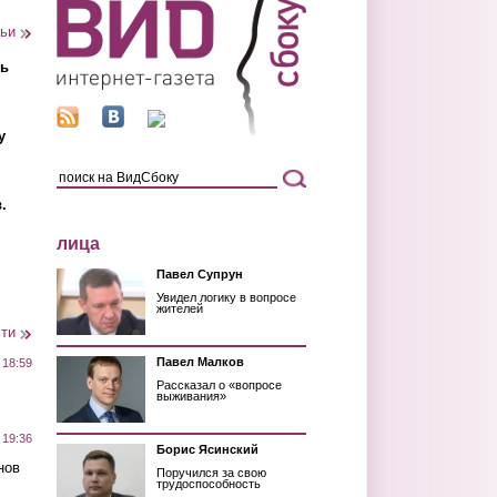
тьи
ть
у
.
лица
Павел Супрун
Увидел логику в вопросе
жителей
сти
Павел Малков
 18:59
Рассказал о «вопросе
выживания»
 19:36
Борис Ясинский
нов
Поручился за свою
трудоспособность