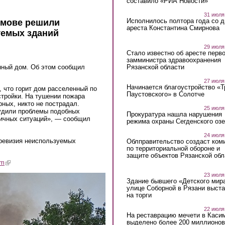
составило «РИА Новости»
31 июля
Исполнилось полтора года со д
имове решили
ареста Константина Смирнова
уемых зданий
29 июля
Стало известно об аресте перво
замминистра здравоохранения
нный дом. Об этом сообщил
Рязанской области
27 июля
Начинается благоустройство «
 что горит дом расселенный по
Паустовского» в Солотче
стройки. На тушении пожара
рных, никто не пострадал.
25 июля
судили проблемы подобных
Прокуратура нашла нарушения
гичных ситуаций», — сообщил
режима охраны Сегденского озе
24 июля
 ревизия неиспользуемых
Облправительство создаст ком
по территориальной обороне и
защите объектов Рязанской обл
am
(link is external)
23 июля
Здание бывшего «Детского мир
улице Соборной в Рязани выст
на торги
22 июля
На реставрацию мечети в Каси
выделено более 200 миллионов