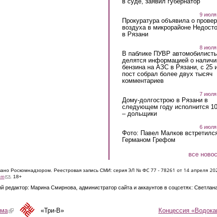
в суде, заявил губернатор
9 июля
Прокуратура объявила о провер
воздуха в микрорайоне Недост
в Рязани
8 июля
В паблике ПУВР автомобилист
делятся информацией о наличи
бензина на АЗС в Рязани, с 25 
пост собрал более двух тысяч
комментариев
7 июля
Дому-долгострою в Рязани в
следующем году исполнится 10
– дольщики
6 июля
Фото: Павел Малков встретился
Германом Грефом
все ново
ЭЛ № ФС 77 - 7826
1 от 14 апреля 20
овано Роскомнадзором. Реестровая запись СМИ: серия
(link sends e-mail)
om
. 18+
й редактор: Марина Смирнова, администратор сайта и аккаунтов в соцсетях: Светлан
Концессия «Водока
ама
(link is external)
«Три-В»