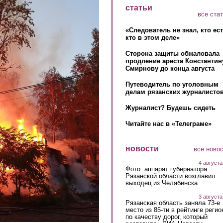
статьи
все ста
«Следователь не знал, кто ес
кто в этом деле»
Сторона защиты обжаловала
продление ареста Константин
Смирнову до конца августа
Путеводитель по уголовным
делам рязанских журналистов
Журналист? Будешь сидеть
Читайте нас в «Телеграме»
новости
все ново
4 августа
Фото: аппарат губернатора
Рязанской области возглавил
выходец из Челябинска
3 августа
Рязанская область заняла 73-е
место из 85-ти в рейтинге регио
по качеству дорог, который