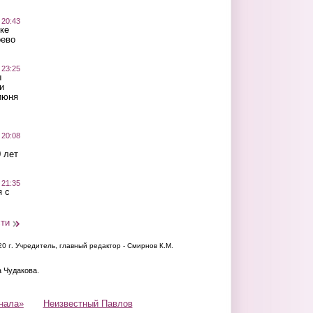
 20:43
ке
оево
 23:25
ы
и
июня
 20:08
 лет
 21:35
 с
сти
20 г.
Учредитель, главный редактор - Смирнов К.М.
а Чудакова.
нала»
Неизвестный Павлов