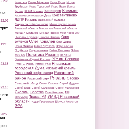
 21:36
Кочетков
Игорь Морозов
Игорь
Игорь Путин
Трубицын
Игорь Туровский
Игорь Яшин
Ирина
Касимов
Канищево
КПРФ Рязань
Кусова
нег
Константиново
Касимовская городская Дума
ЛДПР Рязань
Лыбедский бульвар
 22:06
Людмила Кибальникова
Министерство печати
трит
Рязанской области
Минлесхоз Рязанской области
Михаил Малахов
Михаил Пронин
Мост через Оку
Олег
Николай Булаев
Николай Пилюгин
Олег Ковалев
Булеков
Олег Шишов
 19:15
Ольга Чуляева
Ольга Мишина
Петр Пыленок
Подбелка
Поджоги машин
Пойма Павловки
Пойма
ин
Политика Рязани
Поляны
трех рек
РГУ им. Есенина
Праймериз «Единой России»
Рязанская
 23:35
РМПТС
РНПК
Роман Путин
городская Дума
Рязанский кремль
ы
Рязанский
Рязанский нефтезавод
Рязань
район
Сасово
Рязанский цирк
Северный обход
Семен Сазонов
Сергей Дудукин
 22:16
Сергей Ежов
Сергей Сальников
Сергей Филимонов
Скопин
Солотча
Спас-Клепики
ТРЦ
тнего
УМВД Рязанской
Трасса М5
«Премьер»
м
области
Шаукат Ахметов
Федор Провоторов
ЭРА
 20:55
ния
трен