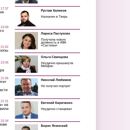
 17:37
Рустам Халиков
ня
Назначен в Тверь
 23:09
го
Лариса Пастухова
Получила новую
должность в АФК
«Система»
 21:02
Тропы
Ольга Свинцова
 23:45
Неудачно крышанула
Минфин
ра
 21:06
Николай Любимов
итет
Не получил портрет
асти
 21:31
Евгений Кириченко
а» на
авили
Неудачно станцевал
 22:34
мове
Борис Ясинский