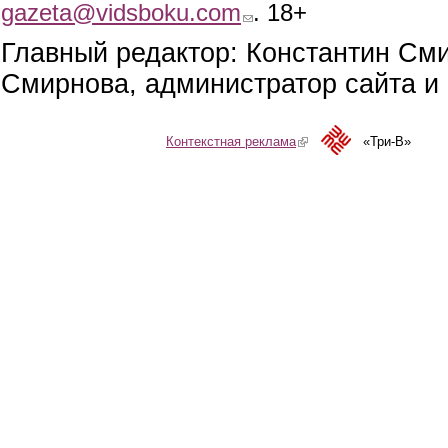
gazeta@vidsboku.com
(link sends e-mail)
. 18+
Главный редактор: Константин См
Смирнова, администратор сайта и 
Контекстная реклама
(link is external)
«Три-В»