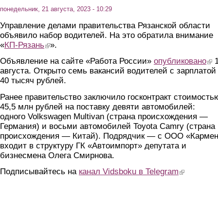
понедельник, 21 августа, 2023 - 10:29
Управление делами правительства Рязанской области
объявило набор водителей. На это обратила внимание
«
КП-Рязань
(link is external)
».
Объявление на сайте «Работа России»
опубликовано
(lin
1
августа. Открыто семь вакансий водителей с зарплатой 
40 тысяч рублей.
Ранее правительство заключило госконтракт стоимость
45,5 млн рублей на поставку девяти автомобилей:
одного Volkswagen Multivan (страна происхождения —
Германия) и восьми автомобилей Toyota Camry (страна
происхождения — Китай). Подрядчик — с ООО «Кармен
входит в структуру ГК «Автоимпорт» депутата и
бизнесмена Олега Смирнова.
Подписывайтесь на
канал Vidsboku в Telegram
(link is extern