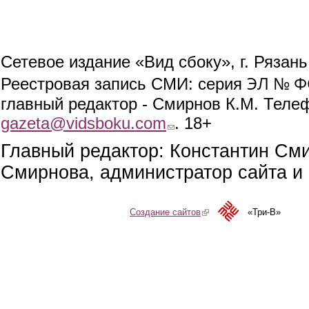
Сетевое издание «Вид сбоку», г. Рязан
ЭЛ № ФС
Реестровая запись СМИ: серия
главный редактор - Смирнов К.М. Телефо
gazeta@vidsboku.com
(link sends e-mail)
. 18+
Главный редактор: Константин См
Смирнова, администратор сайта и 
Создание сайтов
(link is external)
«Три-В»