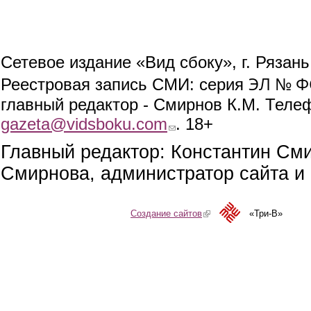
Сетевое издание «Вид сбоку», г. Рязан
ЭЛ № ФС
Реестровая запись СМИ: серия
главный редактор - Смирнов К.М. Телефо
gazeta@vidsboku.com
(link sends e-mail)
. 18+
Главный редактор: Константин См
Смирнова, администратор сайта и 
Создание сайтов
(link is external)
«Три-В»