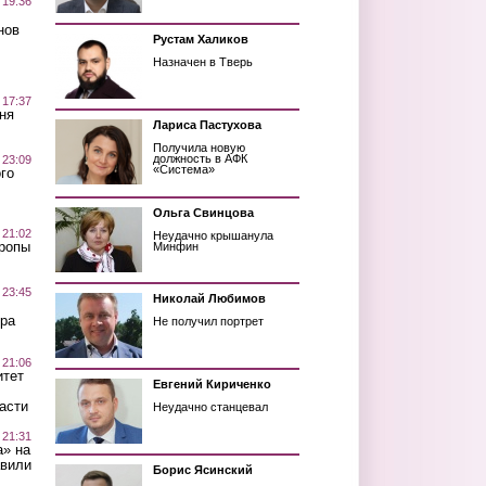
 19:36
нов
Рустам Халиков
Назначен в Тверь
 17:37
ня
Лариса Пастухова
Получила новую
должность в АФК
 23:09
«Система»
го
Ольга Свинцова
 21:02
Неудачно крышанула
Тропы
Минфин
 23:45
Николай Любимов
ра
Не получил портрет
 21:06
итет
Евгений Кириченко
асти
Неудачно станцевал
 21:31
а» на
авили
Борис Ясинский