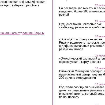
атора, заявил о фальсификации
вующего губернатора Олега
22 июля
На реставрацию мечети в Каси
выделено более 200 миллионов
рублей
21 июля
Суд ужесточил наказание экс-
снабженцу рязанского хлебоза
гионального отделения Родины
20 июля
«Всё идёт по плану» — мэрия
Рязани родителям, которые пр
о дофинансировании ремонта в
рязанской школе
19 июля
«Экологический рязанский алья
перезапустил «карту свалок»
18 июля
Рязанский Минздрав сообщил, 
перинатальный центр получит 
200 единиц оборудования
17 июля
Родители сообщили о нехватке
денег на завершение ремонта в
рязанской школе, который веде
по нацпроекту