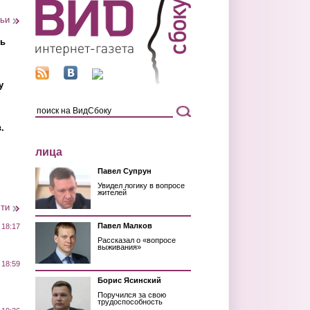
тьи
ть
у
.
лица
Павел Супрун
Увидел логику в вопросе
жителей
сти
Павел Малков
 18:17
Рассказал о «вопросе
выживания»
 18:59
Борис Ясинский
Поручился за свою
трудоспособность