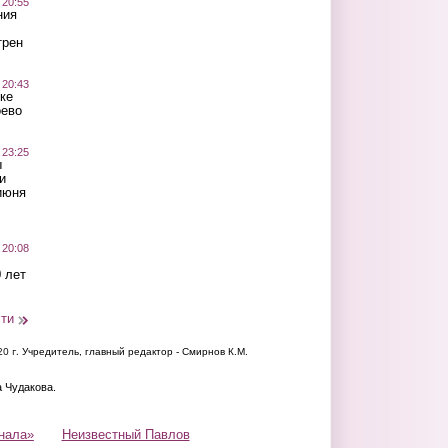
 20:55
ния
трен
 20:43
ке
оево
 23:25
ы
и
июня
 20:08
 лет
сти
20 г.
Учредитель, главный редактор - Смирнов К.М.
а Чудакова.
нала»
Неизвестный Павлов