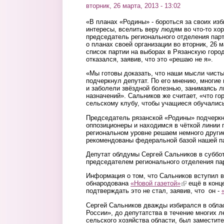
вторник, 26 марта, 2013 - 13:02
«В планах «Родины» - бороться за своих изб
интересы, вселить веру людям во что-то хор
председатель регионального отделения пар
о планах своей организации во вторник, 26 м
список партии на выборах в Рязанскую горо
отказался, заявив, что это «решаю не я».
«Мы готовы доказать, что наши мысли чисты,
подчеркнул депутат. По его мнению, многие
и заболели звёздной болезнью, занимаясь 
назначений». Сальников же считает, «что го
сельскому клубу, чтобы учащиеся обучались
Председатель рязанской «Родины» подчеркн
оппозиционеры и находимся в чёткой линии 
региональном уровне решаем немного други
рекомендованы федеральной базой нашей п
Депутат облдумы Сергей Сальников в суббот
председателем регионального отделения па
Информация о том, что Сальников вступил 
обнародована
«Новой газетой»
(link is external
ещё в конце
подтверждать это не стал, заявив, что он -
Сергей Сальников дважды избирался в обла
России», до депутатства в течение многих 
сельского хозяйства области, был заместит