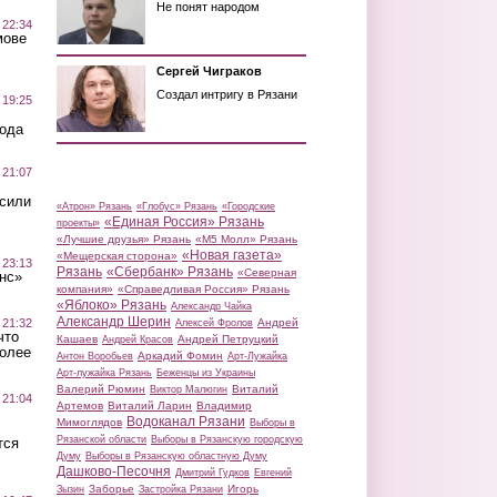
Не понят народом
 22:34
мове
Сергей Чиграков
Создал интригу в Рязани
 19:25
вода
 21:07
осили
«Атрон» Рязань
«Глобус» Рязань
«Городские
«Единая Россия» Рязань
проекты»
«Лучшие друзья» Рязань
«М5 Молл» Рязань
«Новая газета»
«Мещерская сторона»
 23:13
Рязань
«Сбербанк» Рязань
«Северная
нс»
компания»
«Справедливая Россия» Рязань
«Яблоко» Рязань
Александр Чайка
Александр Шерин
 21:32
Андрей
Алексей Фролов
что
Кашаев
Андрей Петруцкий
Андрей Красов
более
Аркадий Фомин
Антон Воробьев
Арт-Лужайка
Арт-лужайка Рязань
Беженцы из Украины
Валерий Рюмин
Виталий
Виктор Малюгин
 21:04
Артемов
Виталий Ларин
Владимир
Водоканал Рязани
Мимоглядов
Выборы в
Рязанской области
Выборы в Рязанскую городскую
тся
Думу
Выборы в Рязанскую областную Думу
Дашково-Песочня
Дмитрий Гудков
Евгений
Заборье
Игорь
Зызин
Застройка Рязани