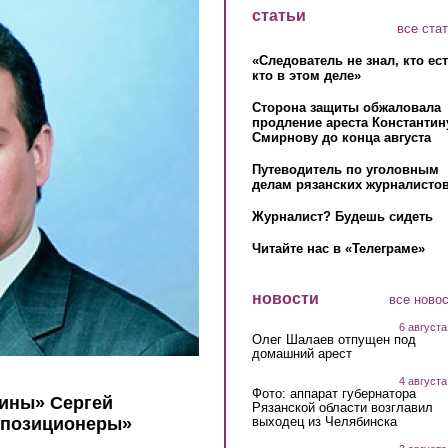
статьи
все ста
«Следователь не знал, кто ес
кто в этом деле»
Сторона защиты обжаловала
продление ареста Константин
Смирнову до конца августа
Путеводитель по уголовным
делам рязанских журналистов
Журналист? Будешь сидеть
Читайте нас в «Телеграме»
новости
все ново
6 августа
Олег Шалаев отпущен под
домашний арест
4 августа
Фото: аппарат губернатора
дины» Сергей
Рязанской области возглавил
выходец из Челябинска
ппозиционеры»