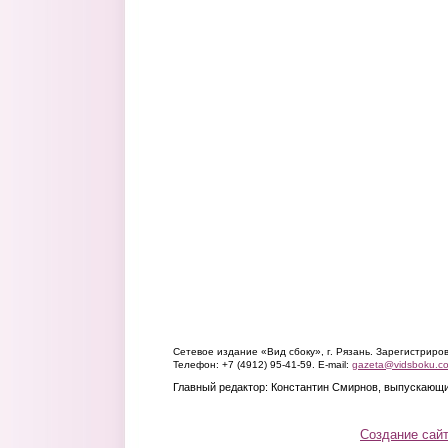
Сетевое издание «Вид сбоку», г. Рязань. Зарегистрир
Телефон: +7 (4912) 95-41-59. E-mail:
gazeta@vidsboku.c
Главный редактор: Константин Смирнов, выпускающи
Создание сай