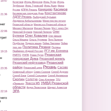
 19:47
Кочетков
Игорь Морозов
Игорь
Игорь Путин
Трубицын
Игорь Туровский
Игорь Яшин
Ирина
Касимов
Канищево
КПРФ Рязань
Кусова
Константиново
Касимовская городская Дума
 21:36
ЛДПР Рязань
Лыбедский бульвар
Людмила Кибальникова
Министерство печати
нег
Рязанской области
Минлесхоз Рязанской области
Михаил Малахов
Михаил Пронин
Мост через Оку
 22:06
Олег
Николай Булаев
Николай Пилюгин
Олег Ковалев
Булеков
Олег Шишов
трит
Ольга Чуляева
Ольга Мишина
Петр Пыленок
Подбелка
Поджоги машин
Пойма Павловки
Пойма
Политика Рязани
Поляны
трех рек
РГУ им. Есенина
Праймериз «Единой России»
 19:15
Рязанская
РМПТС
РНПК
Роман Путин
ин
городская Дума
Рязанский кремль
Рязанский
Рязанский нефтезавод
Рязань
район
Сасово
Рязанский цирк
 23:35
Северный обход
Семен Сазонов
Сергей Дудукин
ы
Сергей Ежов
Сергей Сальников
Сергей Филимонов
Скопин
Солотча
Спас-Клепики
ТРЦ
УМВД Рязанской
Трасса М5
«Премьер»
области
Шаукат Ахметов
Федор Провоторов
ЭРА
 22:16
тнего
м