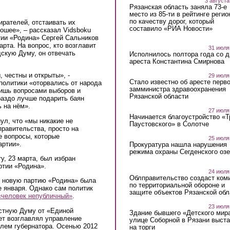
3 августа
Рязанская область заняла 73-е
место из 85-ти в рейтинге регио
по качеству дорог, который
ирателей, отстаивать их
составило «РИА Новости»
ошее», – рассказал Vidsboku
тии «Родина» Сергей Сальников
арта. На вопрос, кто возглавит
31 июля
дскую Думу, он отвечать
Исполнилось полтора года со д
ареста Константина Смирнова
 честны и открыты», -
29 июля
Стало известно об аресте перво
 политики «оторвались от народа
замминистра здравоохранения
лишь вопросами выборов и
Рязанской области
раздо лучше подарить баян
 на нём».
27 июля
Начинается благоустройство «
ул, что «мы никакие не
Паустовского» в Солотче
правительства, просто на
е вопросы, которые
25 июля
артии».
Прокуратура нашла нарушения
режима охраны Сегденского озе
у, 23 марта, был избран
ртии «Родина».
24 июля
Облправительство создаст ком
в новую партию «Родина» была
по территориальной обороне и
)
 января. Однако сам политик
защите объектов Рязанской обл
«человек непубличный»
.
23 июля
стную Думу от «Единой
Здание бывшего «Детского мир
лет возглавлял управление
улице Соборной в Рязани выст
елем губернатора. Осенью 2012
на торги