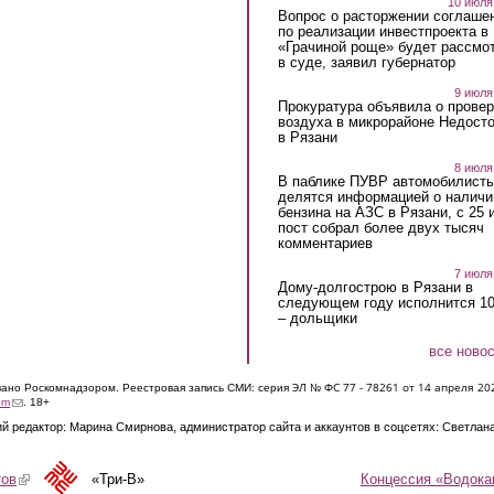
10 июля
Вопрос о расторжении соглаше
по реализации инвестпроекта в
«Грачиной роще» будет рассмо
в суде, заявил губернатор
9 июля
Прокуратура объявила о провер
воздуха в микрорайоне Недост
в Рязани
8 июля
В паблике ПУВР автомобилист
делятся информацией о наличи
бензина на АЗС в Рязани, с 25 
пост собрал более двух тысяч
комментариев
7 июля
Дому-долгострою в Рязани в
следующем году исполнится 10
– дольщики
все ново
ЭЛ № ФС 77 - 7826
1 от 14 апреля 20
овано Роскомнадзором. Реестровая запись СМИ: серия
(link sends e-mail)
om
. 18+
й редактор: Марина Смирнова, администратор сайта и аккаунтов в соцсетях: Светлан
Концессия «Водока
тов
(link is external)
«Три-В»