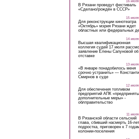
16 июля
В Рязани проведут фестиваль
«Сделано/рождён в СССР»
15 июля
Для реконструкции кинотеатра
«Октябрь» мэрия Рязани ждет
областных или федеральных де
14 июля
Высшая квалификационная
коллегия судей 17 июля рассмо
заявление Елены Сапуновой об
отставке
13 июля
«В январе понадобилось меня
срочно устранить» — Констант
Смирнов в суде
12 июля
Для обеспечения топливом
предприятий АПК «предпринят
дополнительные меры» -
облправительство
11 июля
В Рязанской области сельский
глава, сбивший насмерть 16-ле
подростка, приговорен к 7 года
колонии-поселения