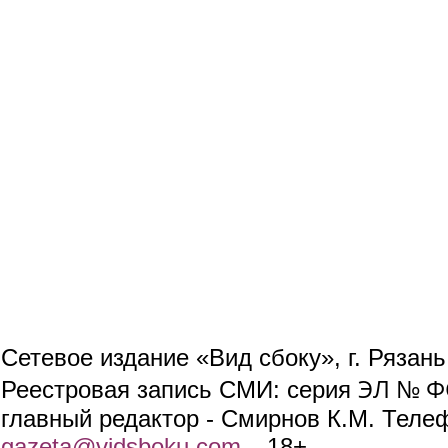
Сетевое издание «Вид сбоку», г. Рязан
ЭЛ № ФС
Реестровая запись СМИ: серия
главный редактор - Смирнов К.М. Телефо
gazeta@vidsboku.com
(link sends e-mail)
. 18+