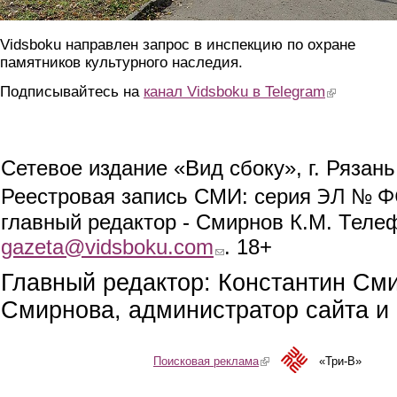
Vidsboku направлен запрос в инспекцию по охране
памятников культурного наследия.
Подписывайтесь на
канал Vidsboku в Telegram
(link is extern
Сетевое издание «Вид сбоку», г. Рязан
ЭЛ № ФС
Реестровая запись СМИ: серия
главный редактор - Смирнов К.М. Телефо
gazeta@vidsboku.com
(link sends e-mail)
. 18+
Главный редактор: Константин См
Смирнова, администратор сайта и 
Поисковая реклама
(link is external)
«Три-В»