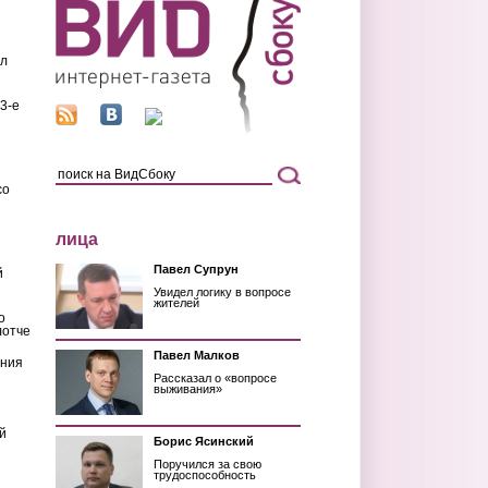
ил
3-е
со
лица
Павел Супрун
й
Увидел логику в вопросе
жителей
о
лотче
Павел Малков
ения
Рассказал о «вопросе
выживания»
й
Борис Ясинский
Поручился за свою
трудоспособность