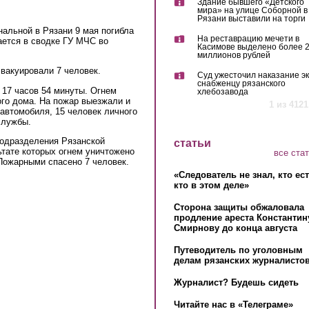
Здание бывшего «Детского
мира» на улице Соборной в
Рязани выставили на торги
нальной в Рязани 9 мая погибла
На реставрацию мечети в
ается в сводке ГУ МЧС во
Касимове выделено более 
миллионов рублей
вакуировали 7 человек.
Суд ужесточил наказание эк
снабженцу рязанского
 17 часов 54 минуты. Огнем
хлебозавода
ого дома. На пожар выезжали и
1 из 4121
автомобиля, 15 человек личного
службы.
подразделения Рязанской
статьи
ьтате которых огнем уничтожено
все ста
 Пожарными спасено 7 человек.
«Следователь не знал, кто ес
кто в этом деле»
Сторона защиты обжаловала
продление ареста Константин
Смирнову до конца августа
Путеводитель по уголовным
делам рязанских журналистов
Журналист? Будешь сидеть
Читайте нас в «Телеграме»