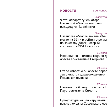
новости
все ново
4 августа
Фото: аппарат губернатора
Рязанской области возглавил
выходец из Челябинска
3 августа
Рязанская область заняла 73-е
место из 85-ти в рейтинге регио
по качеству дорог, который
составило «РИА Новости»
31 июля
Исполнилось полтора года со д
ареста Константина Смирнова
29 июля
Стало известно об аресте перво
замминистра здравоохранения
Рязанской области
27 июля
Начинается благоустройство «
Паустовского» в Солотче
25 июля
Прокуратура нашла нарушения
режима охраны Сегденского озе