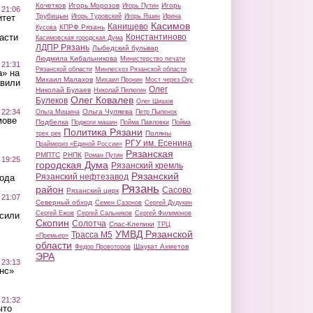
Кочетков
Игорь Морозов
Игорь
Игорь Путин
 21:06
Трубицын
Игорь Туровский
Игорь Яшин
Ирина
итет
Касимов
Канищево
КПРФ Рязань
Кусова
Константиново
асти
Касимовская городская Дума
ЛДПР Рязань
Лыбедский бульвар
Людмила Кибальникова
Министерство печати
 21:31
Рязанской области
Минлесхоз Рязанской области
а» на
Михаил Малахов
Михаил Пронин
Мост через Оку
авили
Олег
Николай Булаев
Николай Пилюгин
Олег Ковалев
Булеков
Олег Шишов
Ольга Чуляева
 22:34
Ольга Мишина
Петр Пыленок
мове
Подбелка
Поджоги машин
Пойма Павловки
Пойма
Политика Рязани
Поляны
трех рек
РГУ им. Есенина
Праймериз «Единой России»
Рязанская
РМПТС
РНПК
Роман Путин
 19:25
городская Дума
Рязанский кремль
Рязанский
Рязанский нефтезавод
вода
Рязань
район
Сасово
Рязанский цирк
 21:07
Северный обход
Семен Сазонов
Сергей Дудукин
Сергей Ежов
Сергей Сальников
Сергей Филимонов
осили
Скопин
Солотча
Спас-Клепики
ТРЦ
УМВД Рязанской
Трасса М5
«Премьер»
области
Шаукат Ахметов
Федор Провоторов
ЭРА
 23:13
нс»
 21:32
что