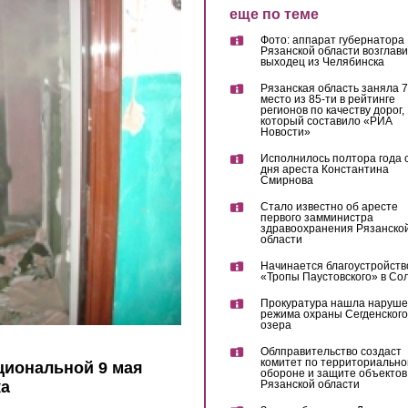
еще по теме
Фото: аппарат губернатора
Рязанской области возглав
выходец из Челябинска
Рязанская область заняла 7
место из 85-ти в рейтинге
регионов по качеству дорог,
который составило «РИА
Новости»
Исполнилось полтора года 
дня ареста Константина
Смирнова
Стало известно об аресте
первого замминистра
здравоохранения Рязанско
области
Начинается благоустройств
«Тропы Паустовского» в Со
Прокуратура нашла наруш
режима охраны Сегденского
озера
Облправительство создаст
комитет по территориально
циональной 9 мая
обороне и защите объектов
ка
Рязанской области