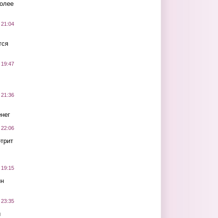
более
 21:04
тся
 19:47
 21:36
нег
 22:06
трит
 19:15
ин
 23:35
ы