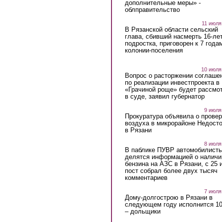
дополнительные меры» -
облправительство
11 июля
В Рязанской области сельский
глава, сбивший насмерть 16-ле
подростка, приговорен к 7 года
колонии-поселения
10 июля
Вопрос о расторжении соглаше
по реализации инвестпроекта в
«Грачиной роще» будет рассмо
в суде, заявил губернатор
9 июля
Прокуратура объявила о провер
воздуха в микрорайоне Недост
в Рязани
8 июля
В паблике ПУВР автомобилист
делятся информацией о наличи
бензина на АЗС в Рязани, с 25 
пост собрал более двух тысяч
комментариев
7 июля
Дому-долгострою в Рязани в
следующем году исполнится 10
– дольщики