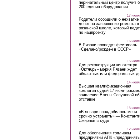
перинатальный центр получит 
200 единиц оборудования
17 июля
Родители сообщили о нехватке
денег на завершение ремонта в
рязанской школе, который веде
по нацпроекту
16 июля
В Рязани проведут фестиваль
«Сделано/рождён в СССР»
15 июля
Для реконструкции кинотеатра
«Октябрь» мэрия Рязани ждет
областных или федеральных де
14 июля
Высшая квалификационная
коллегия судей 17 июля рассмо
заявление Елены Сапуновой об
отставке
13 июля
«В январе понадобилось меня
срочно устранить» — Констант
Смирнов в суде
12 июля
Для обеспечения топливом
предприятий АПК «предпринят