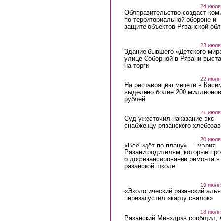
24 июля
Облправительство создаст ком
по территориальной обороне и
защите объектов Рязанской обл
23 июля
Здание бывшего «Детского мир
улице Соборной в Рязани выст
на торги
22 июля
На реставрацию мечети в Каси
выделено более 200 миллионов
рублей
21 июля
Суд ужесточил наказание экс-
снабженцу рязанского хлебоза
20 июля
«Всё идёт по плану» — мэрия
Рязани родителям, которые пр
о дофинансировании ремонта в
рязанской школе
19 июля
«Экологический рязанский алья
перезапустил «карту свалок»
18 июля
Рязанский Минздрав сообщил, 