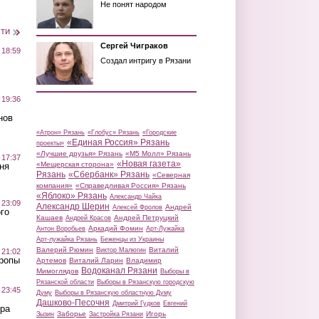
Не понят народом
сти
Сергей Чиграков
 18:59
Создал интригу в Рязани
 19:36
нов
«Атрон» Рязань
«Глобус» Рязань
«Городские
«Единая Россия» Рязань
проекты»
«Лучшие друзья» Рязань
«М5 Молл» Рязань
 17:37
«Новая газета»
«Мещерская сторона»
ня
Рязань
«Сбербанк» Рязань
«Северная
компания»
«Справедливая Россия» Рязань
«Яблоко» Рязань
Александр Чайка
 23:09
Александр Шерин
Андрей
Алексей Фролов
го
Кашаев
Андрей Петруцкий
Андрей Красов
Аркадий Фомин
Антон Воробьев
Арт-Лужайка
Арт-лужайка Рязань
Беженцы из Украины
Валерий Рюмин
Виталий
Виктор Малюгин
 21:02
Тропы
Артемов
Виталий Ларин
Владимир
Водоканал Рязани
Мимоглядов
Выборы в
Рязанской области
Выборы в Рязанскую городскую
 23:45
Думу
Выборы в Рязанскую областную Думу
Дашково-Песочня
Дмитрий Гудков
Евгений
ра
Заборье
Игорь
Зызин
Застройка Рязани