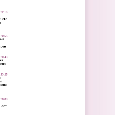
 22:16
тнего
м
 20:55
ния
трен
 20:43
ке
оево
 23:25
ы
и
июня
 20:08
 лет