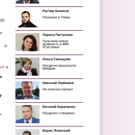
Рустам Халиков
Назначен в Тверь
200
с-
Лариса Пастухова
Получила новую
должность в АФК
следующая ›
«Система»
Ольга Свинцова
Неудачно крышанула
тьи
Минфин
ть
Николай Любимов
Не получил портрет
у
Евгений Кириченко
Неудачно станцевал
.
Борис Ясинский