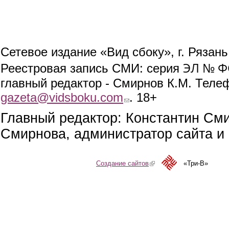
Сетевое издание «Вид сбоку», г. Рязан
ЭЛ № ФС
Реестровая запись СМИ: серия
главный редактор - Смирнов К.М. Телефо
gazeta@vidsboku.com
(link sends e-mail)
. 18+
Главный редактор: Константин См
Смирнова, администратор сайта и 
Создание сайтов
(link is external)
«Три-В»