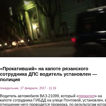
Перейти к основному содержанию
«Прокативший» на капоте рязанского
сотрудника ДПС водитель установлен —
полиция
понедельник, 27 февраля, 2017 - 11:19
Водитель автомобиля ВАЗ-21099, который «
прокати
л
» на
капоте сотрудника ГИБДД на улице Почтовой, установлен, 
отношении него проводится проверка, по результатам кото