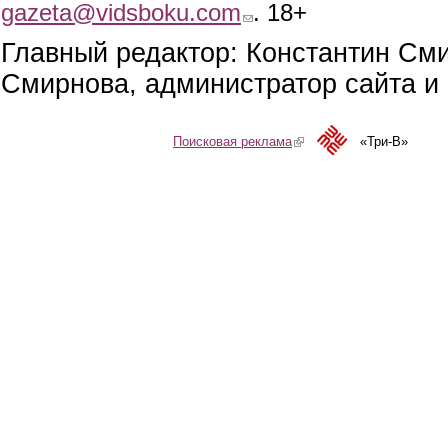
gazeta@vidsboku.com
(link sends e-mail)
. 18+
Главный редактор: Константин См
Смирнова, администратор сайта и 
Поисковая реклама
(link is external)
«Три-В»