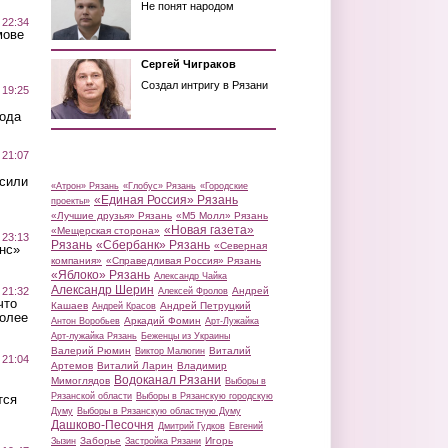
Не понят народом
 22:34
мове
Сергей Чиграков
Создал интригу в Рязани
 19:25
вода
 21:07
осили
«Атрон» Рязань
«Глобус» Рязань
«Городские
«Единая Россия» Рязань
проекты»
«Лучшие друзья» Рязань
«М5 Молл» Рязань
«Новая газета»
«Мещерская сторона»
 23:13
Рязань
«Сбербанк» Рязань
«Северная
нс»
компания»
«Справедливая Россия» Рязань
«Яблоко» Рязань
Александр Чайка
Александр Шерин
 21:32
Андрей
Алексей Фролов
что
Кашаев
Андрей Петруцкий
Андрей Красов
более
Аркадий Фомин
Антон Воробьев
Арт-Лужайка
Арт-лужайка Рязань
Беженцы из Украины
Валерий Рюмин
Виталий
Виктор Малюгин
 21:04
Артемов
Виталий Ларин
Владимир
Водоканал Рязани
Мимоглядов
Выборы в
Рязанской области
Выборы в Рязанскую городскую
тся
Думу
Выборы в Рязанскую областную Думу
Дашково-Песочня
Дмитрий Гудков
Евгений
Заборье
Игорь
Зызин
Застройка Рязани