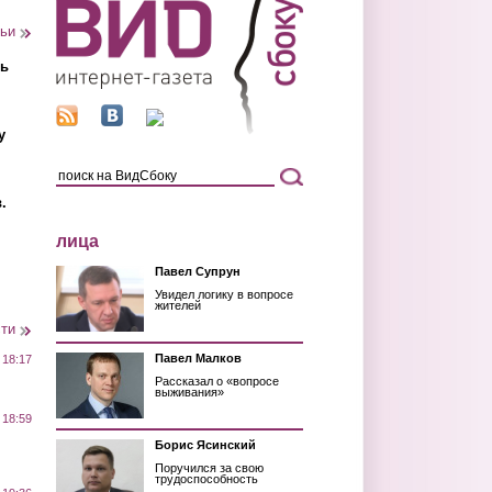
тьи
ть
у
.
лица
Павел Супрун
Увидел логику в вопросе
жителей
сти
Павел Малков
 18:17
Рассказал о «вопросе
выживания»
 18:59
Борис Ясинский
Поручился за свою
трудоспособность