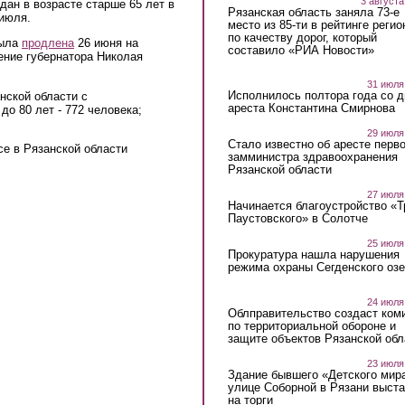
3 августа
ан в возрасте старше 65 лет в
Рязанская область заняла 73-е
 июля.
место из 85-ти в рейтинге регио
по качеству дорог, который
была
продлена
26 июня на
составило «РИА Новости»
ение губернатора Николая
31 июля
Исполнилось полтора года со д
нской области с
ареста Константина Смирнова
о 80 лет - 772 человека;
29 июля
Стало известно об аресте перво
е в Рязанской области
замминистра здравоохранения
Рязанской области
27 июля
Начинается благоустройство «
Паустовского» в Солотче
25 июля
Прокуратура нашла нарушения
режима охраны Сегденского озе
24 июля
Облправительство создаст ком
по территориальной обороне и
защите объектов Рязанской обл
23 июля
Здание бывшего «Детского мир
улице Соборной в Рязани выст
на торги