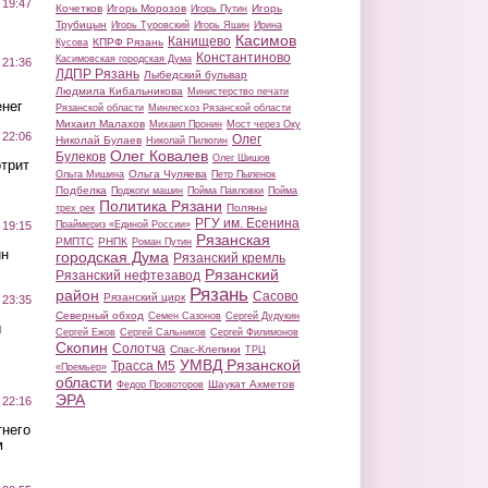
 19:47
Кочетков
Игорь Морозов
Игорь
Игорь Путин
Трубицын
Игорь Туровский
Игорь Яшин
Ирина
Касимов
Канищево
КПРФ Рязань
Кусова
Константиново
Касимовская городская Дума
 21:36
ЛДПР Рязань
Лыбедский бульвар
Людмила Кибальникова
Министерство печати
нег
Рязанской области
Минлесхоз Рязанской области
Михаил Малахов
Михаил Пронин
Мост через Оку
 22:06
Олег
Николай Булаев
Николай Пилюгин
Олег Ковалев
Булеков
Олег Шишов
трит
Ольга Чуляева
Ольга Мишина
Петр Пыленок
Подбелка
Поджоги машин
Пойма Павловки
Пойма
Политика Рязани
Поляны
трех рек
РГУ им. Есенина
Праймериз «Единой России»
 19:15
Рязанская
РМПТС
РНПК
Роман Путин
ин
городская Дума
Рязанский кремль
Рязанский
Рязанский нефтезавод
Рязань
район
Сасово
Рязанский цирк
 23:35
Северный обход
Семен Сазонов
Сергей Дудукин
ы
Сергей Ежов
Сергей Сальников
Сергей Филимонов
Скопин
Солотча
Спас-Клепики
ТРЦ
УМВД Рязанской
Трасса М5
«Премьер»
области
Шаукат Ахметов
Федор Провоторов
ЭРА
 22:16
тнего
м