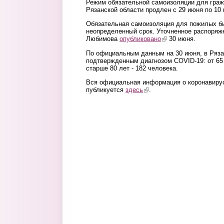
Режим обязательной самоизоляции для гражд
Рязанской области продлен с 29 июня по 10
Обязательная самоизоляция для пожилых 
неопределенный срок. Уточненное распоряж
Любимова
опубликовано
(link is external)
30 июня.
По официальным данным на 30 июня, в Ряза
подтвержденным диагнозом COVID-19: от 65 д
старше 80 лет - 182 человека.
Вся официальная информация о коронавирус
публикуется
здесь
(link is external)
.