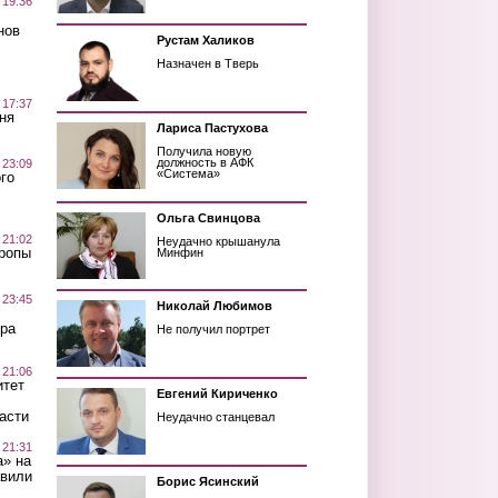
 19:36
нов
Рустам Халиков
Назначен в Тверь
 17:37
ня
Лариса Пастухова
Получила новую
должность в АФК
 23:09
«Система»
го
Ольга Свинцова
 21:02
Неудачно крышанула
Тропы
Минфин
 23:45
Николай Любимов
ра
Не получил портрет
 21:06
итет
Евгений Кириченко
асти
Неудачно станцевал
 21:31
а» на
авили
Борис Ясинский