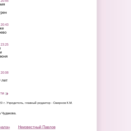
 20:55
ния
трен
 20:43
ке
оево
 23:25
ы
и
июня
 20:08
 лет
сти
20 г.
Учредитель, главный редактор - Смирнов К.М.
а Чудакова.
нала»
Неизвестный Павлов