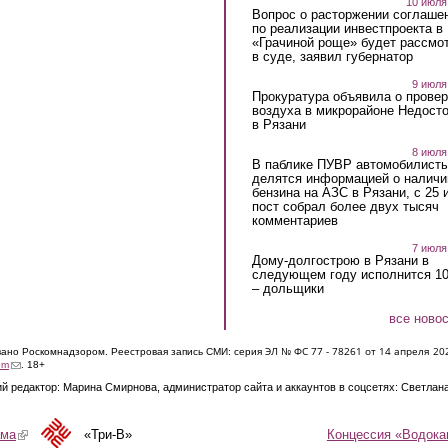
10 июля
Вопрос о расторжении соглаше
по реализации инвестпроекта в
«Грачиной роще» будет рассмо
в суде, заявил губернатор
9 июля
Прокуратура объявила о провер
воздуха в микрорайоне Недост
в Рязани
8 июля
В паблике ПУВР автомобилист
делятся информацией о наличи
бензина на АЗС в Рязани, с 25 
пост собрал более двух тысяч
комментариев
7 июля
Дому-долгострою в Рязани в
следующем году исполнится 10
– дольщики
все ново
ЭЛ № ФС 77 - 7826
1 от 14 апреля 20
овано Роскомнадзором. Реестровая запись СМИ: серия
(link sends e-mail)
om
. 18+
й редактор: Марина Смирнова, администратор сайта и аккаунтов в соцсетях: Светлан
Концессия «Водока
ама
(link is external)
«Три-В»