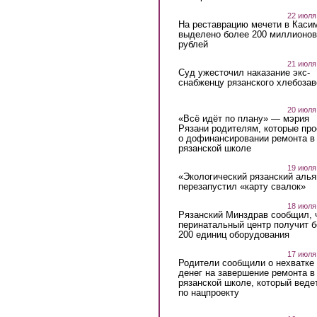
22 июля
На реставрацию мечети в Каси
выделено более 200 миллионов
рублей
21 июля
Суд ужесточил наказание экс-
снабженцу рязанского хлебоза
20 июля
«Всё идёт по плану» — мэрия
Рязани родителям, которые пр
о дофинансировании ремонта в
рязанской школе
19 июля
«Экологический рязанский алья
перезапустил «карту свалок»
18 июля
Рязанский Минздрав сообщил, 
перинатальный центр получит 
200 единиц оборудования
17 июля
Родители сообщили о нехватке
денег на завершение ремонта в
рязанской школе, который веде
по нацпроекту