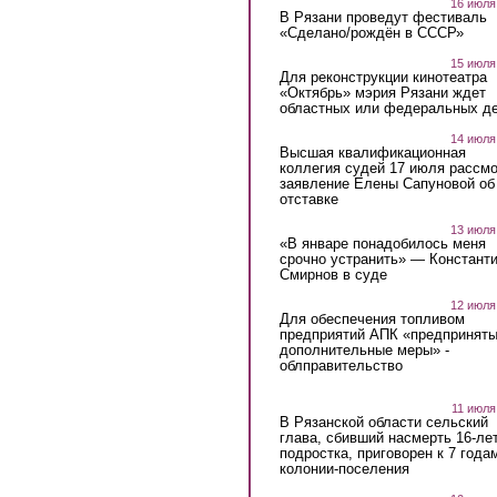
16 июля
В Рязани проведут фестиваль
«Сделано/рождён в СССР»
15 июля
Для реконструкции кинотеатра
«Октябрь» мэрия Рязани ждет
областных или федеральных де
14 июля
Высшая квалификационная
коллегия судей 17 июля рассмо
заявление Елены Сапуновой об
отставке
13 июля
«В январе понадобилось меня
срочно устранить» — Констант
Смирнов в суде
12 июля
Для обеспечения топливом
предприятий АПК «предпринят
дополнительные меры» -
облправительство
11 июля
В Рязанской области сельский
глава, сбивший насмерть 16-ле
подростка, приговорен к 7 года
колонии-поселения