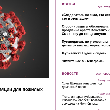
статьи
все ста
«Следователь не знал, кто ес
кто в этом деле»
Сторона защиты обжаловала
продление ареста Константин
Смирнову до конца августа
Путеводитель по уголовным
делам рязанских журналистов
Журналист? Будешь сидеть
Читайте нас в «Телеграме»
новости
все ново
6 августа
Олег Шалаев отпущен под
домашний арест
ляции для пожилых
4 августа
Фото: аппарат губернатора
Рязанской области возглавил
выходец из Челябинска