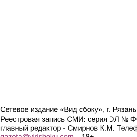
Сетевое издание «Вид сбоку», г. Рязан
ЭЛ № ФС
Реестровая запись СМИ: серия
главный редактор - Смирнов К.М. Телефо
gazeta@vidsboku.com
(link sends e-mail)
. 18+