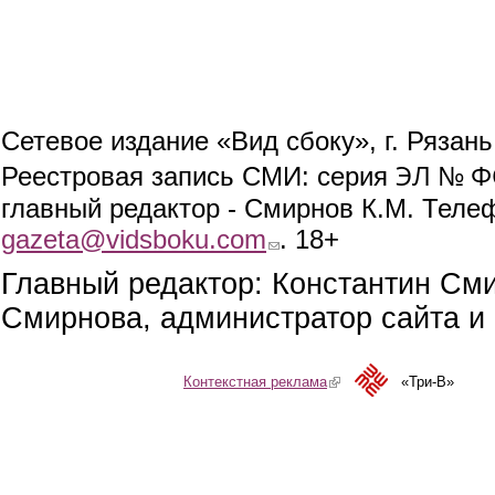
Сетевое издание «Вид сбоку», г. Рязан
ЭЛ № ФС
Реестровая запись СМИ: серия
главный редактор - Смирнов К.М. Телефо
gazeta@vidsboku.com
(link sends e-mail)
. 18+
Главный редактор: Константин См
Смирнова, администратор сайта и 
Контекстная реклама
(link is external)
«Три-В»