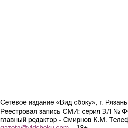
Сетевое издание «Вид сбоку», г. Рязан
ЭЛ № ФС
Реестровая запись СМИ: серия
главный редактор - Смирнов К.М. Телефо
gazeta@vidsboku.com
(link sends e-mail)
. 18+