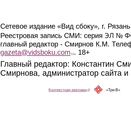
Сетевое издание «Вид сбоку», г. Рязан
ЭЛ № ФС
Реестровая запись СМИ: серия
главный редактор - Смирнов К.М. Телефо
gazeta@vidsboku.com
(link sends e-mail)
. 18+
Главный редактор: Константин См
Смирнова, администратор сайта и 
Контекстная реклама
(link is external)
«Три-В»