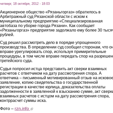
четверг, 18 октября, 2012 - 18:03
Акционерное общество «Рязаньгоргаз» обратилось в
Арбитражный суд Рязанской области с иском к
муниципальному предприятию «Специализированная
автобаза по уборке города Рязани». Как сообщает
«Рязаньгоргаз» предприятие задолжало ему более 30 тыся
рублей.
Суд решил рассмотреть дело в порядке упрощенного
производства. В определении суд сообщил сторонам, что о
вправе урегулировать спор, используя примирительные
процедуры, в том числе вправе передать спор на разреше
третейского суда.
Судья попросил истца представить акт сверки взаимных
расчетов с ответчиком на дату рассмотрения спора. А
ответчика – письменный мотивированный отзыв на исково
заявление, копию свидетельства о государственной
регистрации в качестве юрлица, доказательства оплаты
задолженности в заявленной к взысканию сумме, акт сверк
взаимных расчетов с истцом на дату рассмотрения спора,
контррасчет суммы иска.
Фото –
rzn.info
(link is external)