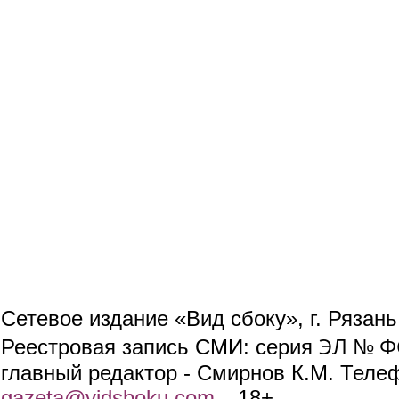
Сетевое издание «Вид сбоку», г. Рязан
ЭЛ № ФС
Реестровая запись СМИ: серия
главный редактор - Смирнов К.М. Телефо
gazeta@vidsboku.com
(link sends e-mail)
. 18+