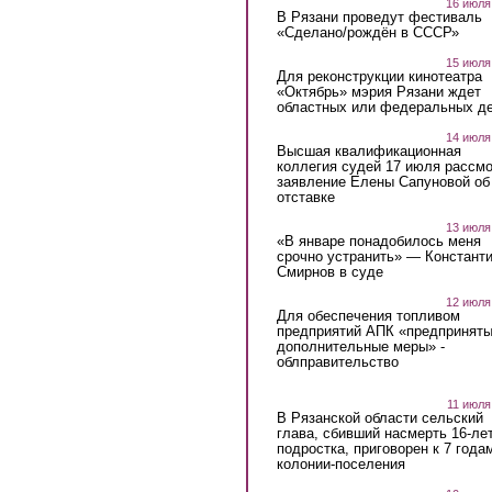
16 июля
В Рязани проведут фестиваль
«Сделано/рождён в СССР»
15 июля
Для реконструкции кинотеатра
«Октябрь» мэрия Рязани ждет
областных или федеральных де
14 июля
Высшая квалификационная
коллегия судей 17 июля рассмо
заявление Елены Сапуновой об
отставке
13 июля
«В январе понадобилось меня
срочно устранить» — Констант
Смирнов в суде
12 июля
Для обеспечения топливом
предприятий АПК «предпринят
дополнительные меры» -
облправительство
11 июля
В Рязанской области сельский
глава, сбивший насмерть 16-ле
подростка, приговорен к 7 года
колонии-поселения