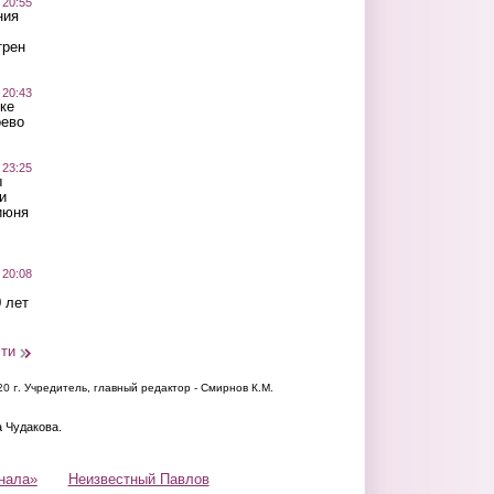
 20:55
ния
трен
 20:43
ке
оево
 23:25
ы
и
июня
 20:08
 лет
сти
20 г.
Учредитель, главный редактор - Смирнов К.М.
а Чудакова.
нала»
Неизвестный Павлов