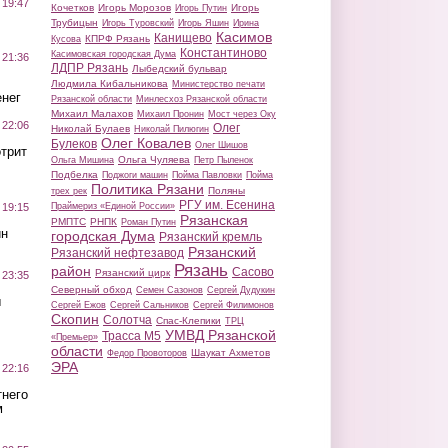
 19:47
Кочетков
Игорь Морозов
Игорь
Игорь Путин
Трубицын
Игорь Туровский
Игорь Яшин
Ирина
Касимов
Канищево
КПРФ Рязань
Кусова
Константиново
Касимовская городская Дума
 21:36
ЛДПР Рязань
Лыбедский бульвар
Людмила Кибальникова
Министерство печати
нег
Рязанской области
Минлесхоз Рязанской области
Михаил Малахов
Михаил Пронин
Мост через Оку
 22:06
Олег
Николай Булаев
Николай Пилюгин
Олег Ковалев
Булеков
Олег Шишов
трит
Ольга Чуляева
Ольга Мишина
Петр Пыленок
Подбелка
Поджоги машин
Пойма Павловки
Пойма
Политика Рязани
Поляны
трех рек
РГУ им. Есенина
Праймериз «Единой России»
 19:15
Рязанская
РМПТС
РНПК
Роман Путин
ин
городская Дума
Рязанский кремль
Рязанский
Рязанский нефтезавод
Рязань
район
Сасово
Рязанский цирк
 23:35
Северный обход
Семен Сазонов
Сергей Дудукин
ы
Сергей Ежов
Сергей Сальников
Сергей Филимонов
Скопин
Солотча
Спас-Клепики
ТРЦ
УМВД Рязанской
Трасса М5
«Премьер»
области
Шаукат Ахметов
Федор Провоторов
ЭРА
 22:16
тнего
м