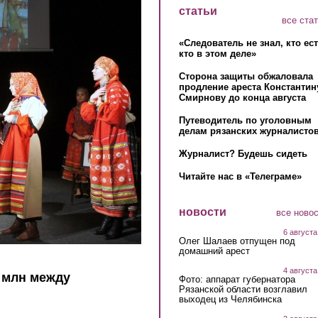
статьи
все ста
«Следователь не знал, кто ес
кто в этом деле»
Сторона защиты обжаловала
продление ареста Константин
Смирнову до конца августа
Путеводитель по уголовным
делам рязанских журналистов
Журналист? Будешь сидеть
Читайте нас в «Телеграме»
новости
все ново
6 августа
Олег Шалаев отпущен под
домашний арест
4 августа
8 млн между
Фото: аппарат губернатора
Рязанской области возглавил
выходец из Челябинска