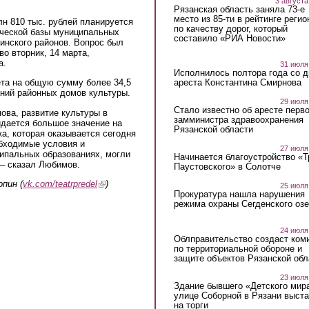
3 августа
Рязанская область заняла 73-е
место из 85-ти в рейтинге регио
н 810 тыс. рублей планируется
по качеству дорог, который
ической базы муниципальных
составило «РИА Новости»
линского районов. Вопрос был
о вторник, 14 марта,
а.
31 июля
Исполнилось полтора года со д
ареста Константина Смирнова
та на общую сумму более 34,5
аний районных домов культуры.
29 июля
Стало известно об аресте перво
ова, развитие культуры в
замминистра здравоохранения
идается большое значение на
Рязанской области
а, которая оказывается сегодня
обходимые условия и
27 июля
ипальных образованиях, могли
Начинается благоустройство «
 – сказал Любимов.
Паустовского» в Солотче
пин (
vk.com/teatrpredel
(link is external)
)
25 июля
Прокуратура нашла нарушения
режима охраны Сегденского озе
24 июля
Облправительство создаст ком
по территориальной обороне и
защите объектов Рязанской обл
23 июля
Здание бывшего «Детского мир
улице Соборной в Рязани выст
на торги