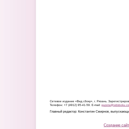
Сетевое издание «Вид сбоку», г. Рязань. Зарегистрир
Телефон: +7 (4912) 95-41-59. E-mail:
gazeta@vidsboku.c
Главный редактор: Константин Смирнов, выпускающи
Создание сай