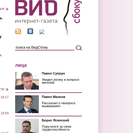
тьи
ть
у
.
лица
Павел Супрун
Увидел логику в вопросе
жителей
сти
Павел Малков
 18:17
Рассказал о «вопросе
выживания»
 18:59
Борис Ясинский
Поручился за свою
трудоспособность