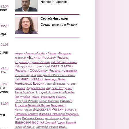
Не понят народом
 22:34
мове
Сергей Чиграков
Создал интригу в Рязани
 19:25
вода
 21:07
осили
«Атрон» Рязань
«Глобус» Рязань
«Городские
«Единая Россия» Рязань
проекты»
«Лучшие друзья» Рязань
«М5 Молл» Рязань
«Новая газета»
«Мещерская сторона»
 23:13
Рязань
«Сбербанк» Рязань
«Северная
нс»
компания»
«Справедливая Россия» Рязань
«Яблоко» Рязань
Александр Чайка
Александр Шерин
 21:32
Андрей
Алексей Фролов
что
Кашаев
Андрей Петруцкий
Андрей Красов
более
Аркадий Фомин
Антон Воробьев
Арт-Лужайка
Арт-лужайка Рязань
Беженцы из Украины
Валерий Рюмин
Виталий
Виктор Малюгин
 21:04
Артемов
Виталий Ларин
Владимир
Водоканал Рязани
Мимоглядов
Выборы в
Рязанской области
Выборы в Рязанскую городскую
тся
Думу
Выборы в Рязанскую областную Думу
Дашково-Песочня
Дмитрий Гудков
Евгений
Заборье
Игорь
Зызин
Застройка Рязани