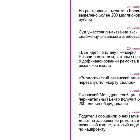
22 июля
На реставрацию мечети в Каси
выделено более 200 миллионов
рублей
21 июля
Суд ужесточил наказание экс-
снабженцу рязанского хлебоза
20 июля
«Всё идёт по плану» — мэрия
Рязани родителям, которые пр
о дофинансировании ремонта в
рязанской школе
19 июля
«Экологический рязанский алья
перезапустил «карту свалок»
18 июля
Рязанский Минздрав сообщил, 
перинатальный центр получит 
200 единиц оборудования
17 июля
Родители сообщили о нехватке
денег на завершение ремонта в
рязанской школе, который веде
по нацпроекту