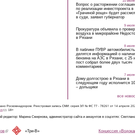
10 июля
Вопрос о расторжении соглаше
по реализации инвестпроекта в
«Грачиной роще» будет рассмо
в суде, заявил губернатор
9 июля
Прокуратура объявила о провер
воздуха в микрорайоне Недост
в Рязани
8 июля
В паблике ПУВР автомобилист
делятся информацией о наличи
бензина на АЗС в Рязани, с 25 
пост собрал более двух тысяч
комментариев
7 июля
Дому-долгострою в Рязани в
следующем году исполнится 10
– дольщики
все ново
ЭЛ № ФС 77 - 7826
1 от 14 апреля 20
овано Роскомнадзором. Реестровая запись СМИ: серия
(link sends e-mail)
om
. 18+
й редактор: Марина Смирнова, администратор сайта и аккаунтов в соцсетях: Светлан
Концессия «Водока
тов
(link is external)
«Три-В»