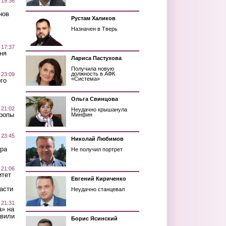
 19:36
нов
Рустам Халиков
Назначен в Тверь
 17:37
ня
Лариса Пастухова
Получила новую
должность в АФК
 23:09
«Система»
го
Ольга Свинцова
 21:02
Неудачно крышанула
Тропы
Минфин
 23:45
Николай Любимов
ра
Не получил портрет
 21:06
итет
Евгений Кириченко
асти
Неудачно станцевал
 21:31
а» на
авили
Борис Ясинский