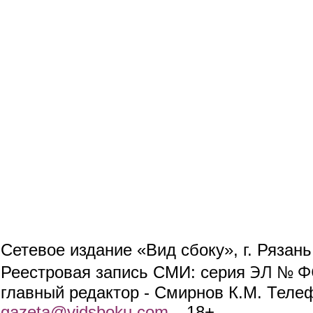
Сетевое издание «Вид сбоку», г. Рязан
ЭЛ № ФС
Реестровая запись СМИ: серия
главный редактор - Смирнов К.М. Телефо
gazeta@vidsboku.com
(link sends e-mail)
. 18+