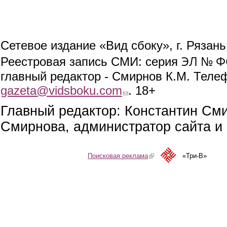
Сетевое издание «Вид сбоку», г. Рязан
ЭЛ № ФС
Реестровая запись СМИ: серия
главный редактор - Смирнов К.М. Телефо
gazeta@vidsboku.com
(link sends e-mail)
. 18+
Главный редактор: Константин См
Смирнова, администратор сайта и 
Поисковая реклама
(link is external)
«Три-В»