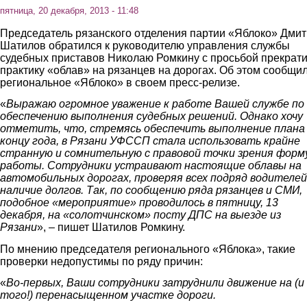
пятница, 20 декабря, 2013 - 11:48
Председатель рязанского отделения партии «Яблоко» Дми
Шатилов обратился к руководителю управления службы
судебных приставов Николаю Ромкину с просьбой прекрати
практику «облав» на рязанцев на дорогах. Об этом сообщи
региональное «Яблоко» в своем пресс-релизе.
«
Выражаю огромное уважение к работе Вашей службе по
обеспечению выполнения судебных решений. Однако хочу
отметить, что, стремясь обеспечить выполнение плана
концу года, в Рязани УФССП стала использовать крайне
странную и сомнительную с правовой точки зрения форм
работы. Сотрудники устраивают настоящие облавы на
автомобильных дорогах, проверяя всех подряд водителей
наличие долгов. Так, по сообщению ряда рязанцев и СМИ,
подобное «мероприятие» проводилось в пятницу, 13
декабря, на «солотчинском» посту ДПС на выезде из
Рязани
», – пишет Шатилов Ромкину.
По мнению председателя регионального «Яблока», такие
проверки недопустимы по ряду причин:
«
Во-первых, Ваши сотрудники затруднили движение на (и
того!) перенасыщенном участке дороги.