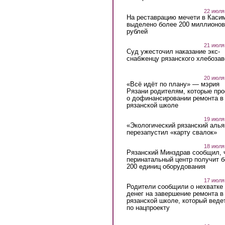
22 июля
На реставрацию мечети в Каси
выделено более 200 миллионов
рублей
21 июля
Суд ужесточил наказание экс-
снабженцу рязанского хлебоза
20 июля
«Всё идёт по плану» — мэрия
Рязани родителям, которые пр
о дофинансировании ремонта в
рязанской школе
19 июля
«Экологический рязанский алья
перезапустил «карту свалок»
18 июля
Рязанский Минздрав сообщил, 
перинатальный центр получит 
200 единиц оборудования
17 июля
Родители сообщили о нехватке
денег на завершение ремонта в
рязанской школе, который веде
по нацпроекту