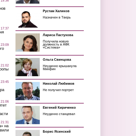
 19:36
нов
Рустам Халиков
Назначен в Тверь
 17:37
ня
Лариса Пастухова
Получила новую
должность в АФК
 23:09
«Система»
го
Ольга Свинцова
 21:02
Неудачно крышанула
Тропы
Минфин
 23:45
Николай Любимов
ра
Не получил портрет
 21:06
итет
Евгений Кириченко
асти
Неудачно станцевал
 21:31
а» на
авили
Борис Ясинский