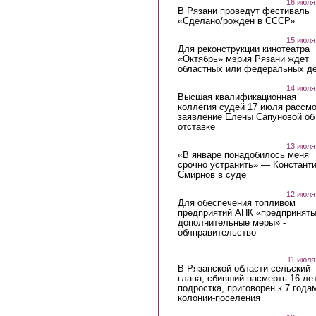
16 июля
В Рязани проведут фестиваль
«Сделано/рождён в СССР»
15 июля
Для реконструкции кинотеатра
«Октябрь» мэрия Рязани ждет
областных или федеральных де
14 июля
Высшая квалификационная
коллегия судей 17 июля рассмо
заявление Елены Сапуновой об
отставке
13 июля
«В январе понадобилось меня
срочно устранить» — Констант
Смирнов в суде
12 июля
Для обеспечения топливом
предприятий АПК «предпринят
дополнительные меры» -
облправительство
11 июля
В Рязанской области сельский
глава, сбивший насмерть 16-ле
подростка, приговорен к 7 года
колонии-поселения