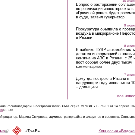
10 июля
Вопрос о расторжении соглаше
по реализации инвестпроекта в
«Грачиной роще» будет рассмо
в суде, заявил губернатор
9 июля
Прокуратура объявила о провер
воздуха в микрорайоне Недост
в Рязани
8 июля
В паблике ПУВР автомобилист
делятся информацией о наличи
бензина на АЗС в Рязани, с 25 
пост собрал более двух тысяч
комментариев
7 июля
Дому-долгострою в Рязани в
следующем году исполнится 10
– дольщики
все ново
ЭЛ № ФС 77 - 7826
1 от 14 апреля 20
овано Роскомнадзором. Реестровая запись СМИ: серия
(link sends e-mail)
om
. 18+
й редактор: Марина Смирнова, администратор сайта и аккаунтов в соцсетях: Светлан
Концессия «Водока
ама
(link is external)
«Три-В»