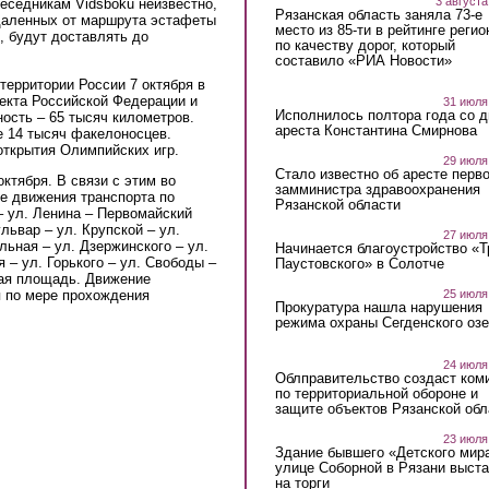
3 августа
еседникам Vidsboku неизвестно,
Рязанская область заняла 73-е
тдаленных от маршрута эстафеты
место из 85-ти в рейтинге регио
, будут доставлять до
по качеству дорог, который
составило «РИА Новости»
территории России 7 октября в
екта Российской Федерации и
31 июля
Исполнилось полтора года со д
ность – 65 тысяч километров.
ареста Константина Смирнова
е 14 тысяч факелоносцев.
открытия Олимпийских игр.
29 июля
Стало известно об аресте перво
октября. В связи с этим во
замминистра здравоохранения
е движения транспорта по
Рязанской области
 ул. Ленина – Первомайский
львар – ул. Крупской – ул.
27 июля
льная – ул. Дзержинского – ул.
Начинается благоустройство «
 – ул. Горького – ул. Свободы –
Паустовского» в Солотче
ная площадь. Движение
я по мере прохождения
25 июля
Прокуратура нашла нарушения
режима охраны Сегденского озе
24 июля
Облправительство создаст ком
по территориальной обороне и
защите объектов Рязанской обл
23 июля
Здание бывшего «Детского мир
улице Соборной в Рязани выст
на торги