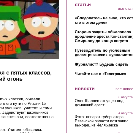
статьи
все ста
«Следователь не знал, кто ес
кто в этом деле»
Сторона защиты обжаловала
продление ареста Константин
Смирнову до конца августа
Путеводитель по уголовным
делам рязанских журналистов
Журналист? Будешь сидеть
я с пятых классов,
Читайте нас в «Телеграме»
ий огонь
новости
все ново
6 августа
ятых классов, обязали
Олег Шалаев отпущен под
го его пути по Рязани 15
домашний арест
ли учеников, учителя и сами
. Задействуют школьников,
4 августа
Фото: аппарат губернатора
а занятия они, соответственно,
Рязанской области возглавил
выходец из Челябинска
ет. Учителя обязались