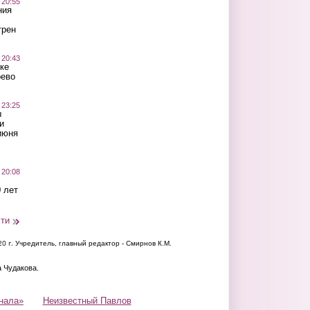
 20:55
ния
трен
 20:43
ке
оево
 23:25
ы
и
июня
 20:08
 лет
сти
20 г.
Учредитель, главный редактор - Смирнов К.М.
а Чудакова.
нала»
Неизвестный Павлов