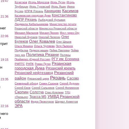
 19:47
Кочетков
Игорь Морозов
Игорь
Игорь Путин
Трубицын
Игорь Туровский
Игорь Яшин
Ирина
Касимов
Канищево
КПРФ Рязань
Кусова
Константиново
Касимовская городская Дума
 21:36
ЛДПР Рязань
Лыбедский бульвар
Людмила Кибальникова
Министерство печати
нег
Рязанской области
Минлесхоз Рязанской области
Михаил Малахов
Михаил Пронин
Мост через Оку
 22:06
Олег
Николай Булаев
Николай Пилюгин
Олег Ковалев
Булеков
Олег Шишов
трит
Ольга Чуляева
Ольга Мишина
Петр Пыленок
Подбелка
Поджоги машин
Пойма Павловки
Пойма
Политика Рязани
Поляны
трех рек
РГУ им. Есенина
Праймериз «Единой России»
 19:15
Рязанская
РМПТС
РНПК
Роман Путин
ин
городская Дума
Рязанский кремль
Рязанский
Рязанский нефтезавод
Рязань
район
Сасово
Рязанский цирк
 23:35
Северный обход
Семен Сазонов
Сергей Дудукин
ы
Сергей Ежов
Сергей Сальников
Сергей Филимонов
Скопин
Солотча
Спас-Клепики
ТРЦ
УМВД Рязанской
Трасса М5
«Премьер»
области
Шаукат Ахметов
Федор Провоторов
ЭРА
 22:16
тнего
м