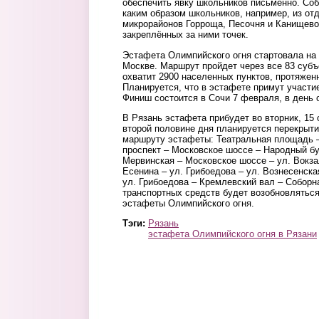
обеспечить явку школьников письменно. Соб
каким образом школьников, например, из о
микрорайонов Горроща, Песочня и Канищево
закреплённых за ними точек.
Эстафета Олимпийского огня стартовала на 
Москве. Маршрут пройдет через все 83 субъ
охватит 2900 населенных пунктов, протяжен
Планируется, что в эстафете примут участи
Финиш состоится в Сочи 7 февраля, в день 
В Рязань эстафета прибудет во вторник, 15 
второй половине дня планируется перекрыти
маршруту эстафеты: Театральная площадь –
проспект – Московское шоссе – Народный бу
Мервинская – Московское шоссе – ул. Вокза
Есенина – ул. Грибоедова – ул. Вознесенская
ул. Грибоедова – Кремлевский вал – Собор
транспортных средств будет возобновлятьс
эстафеты Олимпийского огня.
Тэги:
Рязань
эстафета Олимпийского огня в Рязани