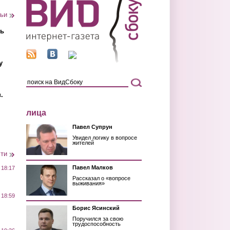
тьи
ть
у
.
лица
Павел Супрун
Увидел логику в вопросе
жителей
сти
Павел Малков
 18:17
Рассказал о «вопросе
выживания»
 18:59
Борис Ясинский
Поручился за свою
трудоспособность