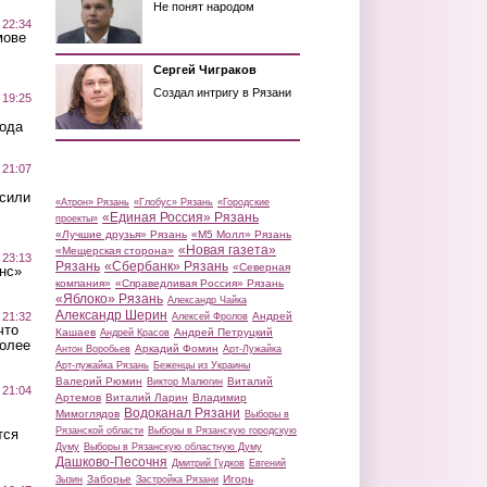
Не понят народом
 22:34
мове
Сергей Чиграков
Создал интригу в Рязани
 19:25
вода
 21:07
осили
«Атрон» Рязань
«Глобус» Рязань
«Городские
«Единая Россия» Рязань
проекты»
«Лучшие друзья» Рязань
«М5 Молл» Рязань
«Новая газета»
«Мещерская сторона»
 23:13
Рязань
«Сбербанк» Рязань
«Северная
нс»
компания»
«Справедливая Россия» Рязань
«Яблоко» Рязань
Александр Чайка
Александр Шерин
 21:32
Андрей
Алексей Фролов
что
Кашаев
Андрей Петруцкий
Андрей Красов
более
Аркадий Фомин
Антон Воробьев
Арт-Лужайка
Арт-лужайка Рязань
Беженцы из Украины
Валерий Рюмин
Виталий
Виктор Малюгин
 21:04
Артемов
Виталий Ларин
Владимир
Водоканал Рязани
Мимоглядов
Выборы в
Рязанской области
Выборы в Рязанскую городскую
тся
Думу
Выборы в Рязанскую областную Думу
Дашково-Песочня
Дмитрий Гудков
Евгений
Заборье
Игорь
Зызин
Застройка Рязани