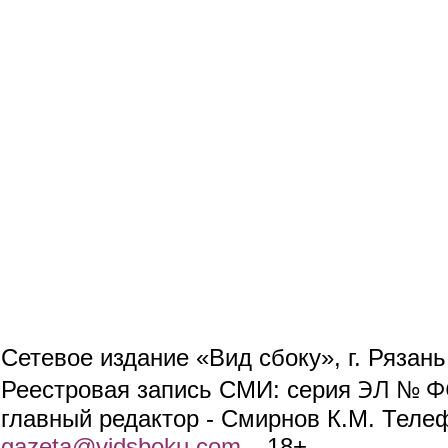
Сетевое издание «Вид сбоку», г. Рязан
ЭЛ № ФС
Реестровая запись СМИ: серия
главный редактор - Смирнов К.М. Телефо
gazeta@vidsboku.com
(link sends e-mail)
. 18+