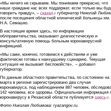
«Мы ничего не скрываем. Мы понимаем прекрасно, что
наши граждане нас всех поддержат, если только мы бу
говорить правду», –
сказал
(link is external)
губернатор Николай Люби
после посещения областной клинической больницы им.
Н.А. Семашко.
В настоящее время здесь, по информации
облправительства, оказывают диагностическую и
консультативную помощь больным коронавирусной
инфекцией.
«Мы сами, конечно, готовимся к действиям и уже
фактически готовы к наихудшему сценарию. Текущая
ситуация не вызывает беспокойств», – добавил
губернатор.
По данным областного правительства, по состоянию на 
марта в регионе зарегистрировано два случая
коронавируса, под наблюдением 887 человек, обследов
142 человека, все здоровы. Официальная информация 
коронавирусу в Рязанской области публикуется
здесь
(lin
.
Фото Николая Любимова: ryazangov.ru.