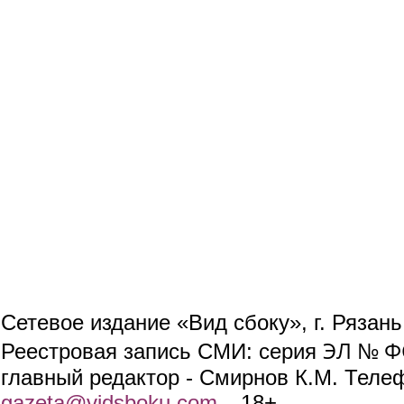
Сетевое издание «Вид сбоку», г. Рязан
ЭЛ № ФС
Реестровая запись СМИ: серия
главный редактор - Смирнов К.М. Телефо
gazeta@vidsboku.com
(link sends e-mail)
. 18+