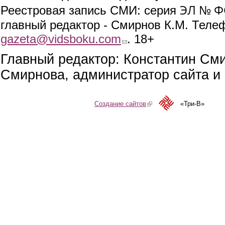
ЭЛ № ФС
Реестровая запись СМИ: серия
главный редактор - Смирнов К.М. Телефо
gazeta@vidsboku.com
(link sends e-mail)
. 18+
Главный редактор: Константин См
Смирнова, администратор сайта и 
Создание сайтов
(link is external)
«Три-В»