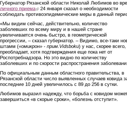
Губернатор Рязанской области Николай Любимов во вр
личного приема
(link is external)
24 января сказал о необходимости
соблюдать противоэпидемические меры в данный пери
«Мы видим сейчас, действительно, количество
заболевших по всему миру и в нашей стране
увеличивается очень быстро, в геометрической
прогрессии, – сказал губернатор. – Видимо, все-таки н
штамм (
«омикрон» - прим.
Vidsboku
) у нас, скорее всего,
преобладает, хотя подтверждения еще пока нет от
Роспотребнадзора. Но это видно по количеству
заболевших и по скорости распространения заболевани
По официальным данным областного правительства, в
Рязанской области число выявленных случаев ковида з
последние 10 дней увеличилось с 89 до 256 в сутки.
Любимов выразил надежду, что борьба с ковидом може
завершиться «в скорые сроки», «болезнь отступит».