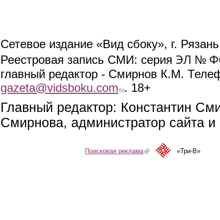
Сетевое издание «Вид сбоку», г. Рязан
ЭЛ № ФС
Реестровая запись СМИ: серия
главный редактор - Смирнов К.М. Телефо
gazeta@vidsboku.com
(link sends e-mail)
. 18+
Главный редактор: Константин См
Смирнова, администратор сайта и 
Поисковая реклама
(link is external)
«Три-В»