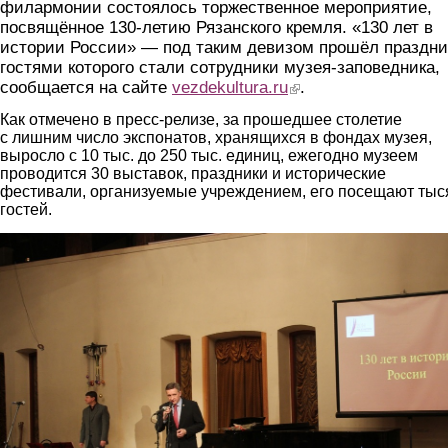
филармонии состоялось торжественное мероприятие,
посвящённое 130-летию Рязанского кремля. «130 лет в
истории России» — под таким девизом прошёл праздни
гостями которого стали сотрудники музея-заповедника,
сообщается на сайте
vezdekultura.ru
(link is external)
.
Как отмечено в пресс-релизе, за прошедшее столетие
с лишним число экспонатов, хранящихся в фондах музея,
выросло с 10 тыс. до 250 тыс. единиц, ежегодно музеем
проводится 30 выставок, праздники и исторические
фестивали, организуемые учреждением, его посещают тыс
гостей.
1.jpg