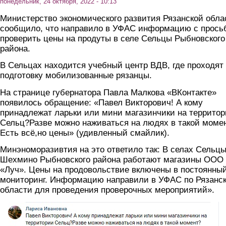
понедельник, 24 октября, 2022 - 10:13
Министерство экономического развития Рязанской обла
сообщило, что направило в УФАС информацию с прось
проверить цены на продуты в селе Сельцы Рыбновского
района.
В Сельцах находится учебный центр ВДВ, где проходят
подготовку мобилизованные рязанцы.
На странице губернатора Павла Малкова «ВКонтакте»
появилось обращение: «Павел Викторович! А кому
принадлежат ларьки или мини магазинчики на террито
Сельц?Разве можно наживаться на людях в такой моме
Есть всё,но цены» (удивленный смайлик).
Минэноморазивтия на это ответило так: В селах Сельцы
Шехмино Рыбновского района работают магазины ООО
«Луч». Цены на продовольствие включены в постоянны
мониторинг. Информацию направили в УФАС по Рязанс
области для проведения проверочных мероприятий».
skrin.jpg