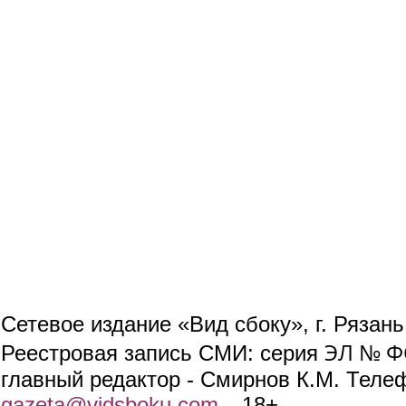
Сетевое издание «Вид сбоку», г. Рязан
ЭЛ № ФС
Реестровая запись СМИ: серия
главный редактор - Смирнов К.М. Телефо
gazeta@vidsboku.com
(link sends e-mail)
. 18+