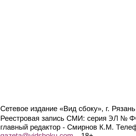
Сетевое издание «Вид сбоку», г. Рязан
ЭЛ № ФС
Реестровая запись СМИ: серия
главный редактор - Смирнов К.М. Телефо
gazeta@vidsboku.com
(link sends e-mail)
. 18+