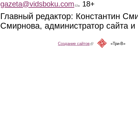
gazeta@vidsboku.com
(link sends e-mail)
. 18+
Главный редактор: Константин См
Смирнова, администратор сайта и 
Создание сайтов
(link is external)
«Три-В»