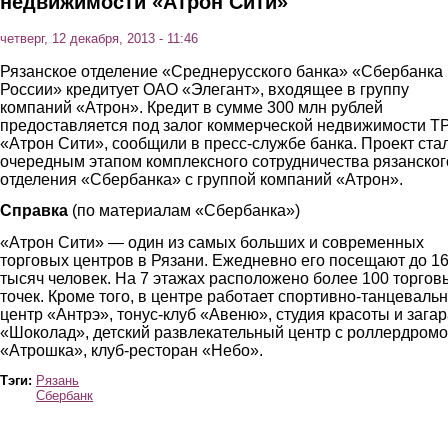
недвижимости «Атрон Сити»
четверг, 12 декабря, 2013 - 11:46
Рязанское отделение «Среднерусского банка» «Сбербанка
России» кредитует ОАО «Элегант», входящее в группу
компаний «Атрон». Кредит в сумме 300 млн рублей
предоставляется под залог коммерческой недвижимости Т
«Атрон Сити», сообщили в пресс-службе банка. Проект ста
очередным этапом комплексного сотрудничества рязанског
отделения «Сбербанка» с группой компаний «Атрон».
Справка
(по материалам «Сбербанка»)
«Атрон Сити» — один из самых больших и современных
торговых центров в Рязани. Ежедневно его посещают до 1
тысяч человек. На 7 этажах расположено более 100 торгов
точек. Кроме того, в центре работает спортивно-танцеваль
центр «Антрэ», тонус-клуб «Авеню», студия красоты и зага
«Шоколад», детский развлекательный центр с роллердром
«Атрошка», клуб-ресторан «Небо».
Тэги:
Рязань
Сбербанк