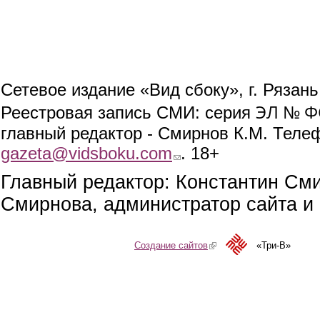
Сетевое издание «Вид сбоку», г. Рязан
ЭЛ № ФС
Реестровая запись СМИ: серия
главный редактор - Смирнов К.М. Телефо
gazeta@vidsboku.com
(link sends e-mail)
. 18+
Главный редактор: Константин См
Смирнова, администратор сайта и 
Создание сайтов
(link is external)
«Три-В»