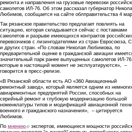
ремонта и направления на грузовые перевозки российск
самолетов ИЛ-76. Об этом рассказал губернатор Никол
Любимов, сообщается на сайте облправительства 4 мар
Так рязанское правительство предлагает повлиять на
ситуацию, которая складывается сейчас с поставками
самолетов и разрыве имеющихся контрактов российски
перевозчиков с лизингодателями из стран Евросоюза, 
и других стран. «По словам Николая Любимова, по
предварительной оценке в гражданской авиации имеетс
значительный парк ранее выпущенных самолетов ИЛ-76
которые в настоящий момент не эксплуатируются», –
говорится в пресс-релизе.
«В Рязанской области есть АО «360 Авиационный
ремонтный завод», который является одним из немноги
авиаремонтных предприятий России, способных на
серийный ремонт и глубокую модернизацию большой
номенклатуры типов и модификаций авиационной техн
военного и гражданского назначения», – цитируется
Любимов.
По
мнению
(link is external)
экспертов, имеющиеся мощности российс