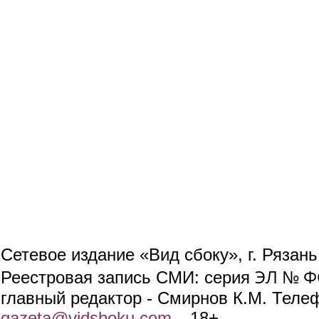
Сетевое издание «Вид сбоку», г. Рязан
ЭЛ № ФС
Реестровая запись СМИ: серия
главный редактор - Смирнов К.М. Телефо
gazeta@vidsboku.com
(link sends e-mail)
. 18+