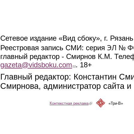
Сетевое издание «Вид сбоку», г. Рязан
ЭЛ № ФС
Реестровая запись СМИ: серия
главный редактор - Смирнов К.М. Телефо
gazeta@vidsboku.com
(link sends e-mail)
. 18+
Главный редактор: Константин См
Смирнова, администратор сайта и 
Контекстная реклама
(link is external)
«Три-В»