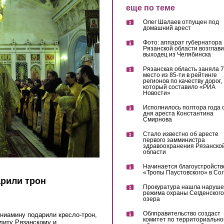
еще по теме
Олег Шалаев отпущен под
домашний арест
Фото: аппарат губернатора
Рязанской области возглав
выходец из Челябинска
Рязанская область заняла 7
место из 85-ти в рейтинге
регионов по качеству дорог,
который составило «РИА
Новости»
Исполнилось полтора года 
дня ареста Константина
Смирнова
Стало известно об аресте
первого замминистра
здравоохранения Рязанско
области
Начинается благоустройств
«Тропы Паустовского» в Со
рили трон
Прокуратура нашла наруш
режима охраны Сегденского
озера
Облправительство создаст
ниамину подарили кресло-трон,
комитет по территориально
литу Рязанскому и