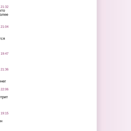
 21:32
что
более
 21:04
тся
 19:47
 21:36
нег
 22:06
трит
 19:15
ин