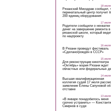
18 июля
Рязанский Минздрав сообщил, 
перинатальный центр получит 
200 единиц оборудования
17 июля
Родители сообщили о нехватке
денег на завершение ремонта в
рязанской школе, который веде
по нацпроекту
16 июля
В Рязани проведут фестиваль
«Сделано/рождён в СССР»
15 июля
Для реконструкции кинотеатра
«Октябрь» мэрия Рязани ждет
областных или федеральных де
14 июля
Высшая квалификационная
коллегия судей 17 июля рассмо
заявление Елены Сапуновой об
отставке
13 июля
«В январе понадобилось меня
срочно устранить» — Констант
Смирнов в суде