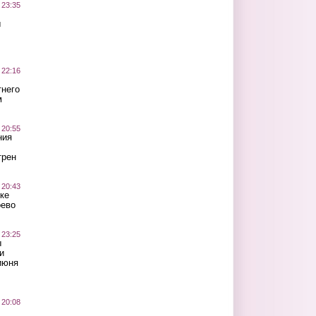
 23:35
ы
 22:16
тнего
м
 20:55
ния
трен
 20:43
ке
оево
 23:25
ы
и
июня
 20:08