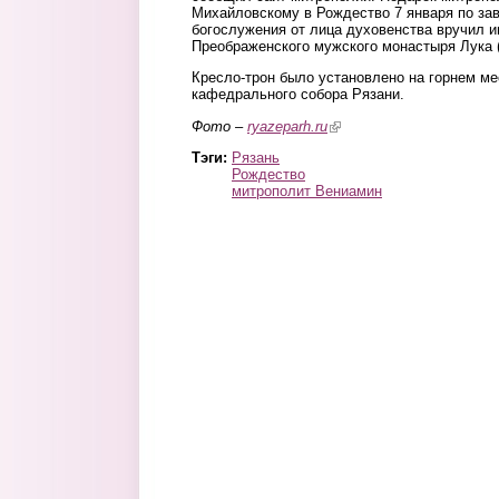
Михайловскому в Рождество 7 января по за
богослужения от лица духовенства вручил и
Преображенского мужского монастыря Лука (
Кресло-трон было установлено на горнем ме
кафедрального собора Рязани.
Фото –
ryazeparh.ru
(link is external)
Тэги:
Рязань
Рождество
митрополит Вениамин