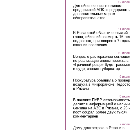
12 июля
Для обеспечения топливом
предприятий АПК «предпринят
дополнительные меры» -
облправительство
11 июля
В Рязанской области сельский
глава, сбивший насмерть 16-ле
подростка, приговорен к 7 года
колонии-поселения
10 июля
Вопрос о расторжении соглаше
по реализации инвестпроекта в
«Грачиной роще» будет рассмо
в суде, заявил губернатор
9 июля
Прокуратура объявила о провер
воздуха в микрорайоне Недост
в Рязани
8 июля
В паблике ПУВР автомобилист
делятся информацией о наличи
бензина на АЗС в Рязани, с 25 
пост собрал более двух тысяч
комментариев
7 июля
Дому-долгострою в Рязани в