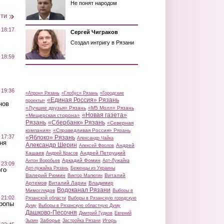
Не понят народом
сти
 18:17
Сергей Чиграков
Создал интригу в Рязани
 18:59
 19:36
«Атрон» Рязань
«Глобус» Рязань
«Городские
«Единая Россия» Рязань
проекты»
нов
«Лучшие друзья» Рязань
«М5 Молл» Рязань
«Новая газета»
«Мещерская сторона»
Рязань
«Сбербанк» Рязань
«Северная
компания»
«Справедливая Россия» Рязань
 17:37
«Яблоко» Рязань
Александр Чайка
ня
Александр Шерин
Андрей
Алексей Фролов
Кашаев
Андрей Петруцкий
Андрей Красов
Аркадий Фомин
Антон Воробьев
Арт-Лужайка
 23:09
Арт-лужайка Рязань
Беженцы из Украины
го
Валерий Рюмин
Виталий
Виктор Малюгин
Артемов
Виталий Ларин
Владимир
Водоканал Рязани
Мимоглядов
Выборы в
 21:02
Рязанской области
Выборы в Рязанскую городскую
Тропы
Думу
Выборы в Рязанскую областную Думу
Дашково-Песочня
Дмитрий Гудков
Евгений
Заборье
Игорь
Зызин
Застройка Рязани