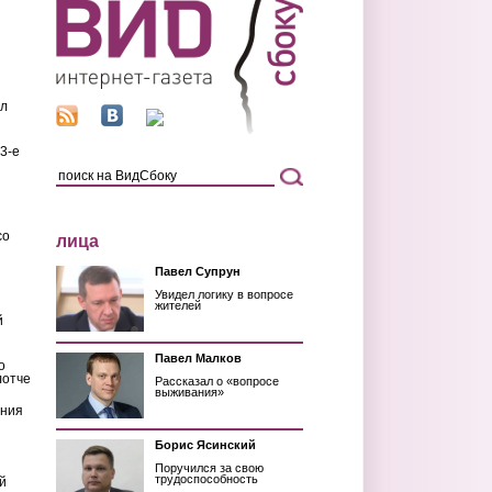
ил
3-е
со
лица
Павел Супрун
Увидел логику в вопросе
жителей
й
Павел Малков
о
лотче
Рассказал о «вопросе
выживания»
ения
Борис Ясинский
Поручился за свою
трудоспособность
й