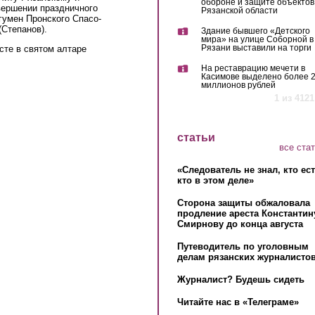
обороне и защите объектов
вершении праздничного
Рязанской области
гумен Пронского Спасо-
Степанов).
Здание бывшего «Детского
мира» на улице Соборной в
Рязани выставили на торги
сте в святом алтаре
На реставрацию мечети в
Касимове выделено более 
миллионов рублей
1 из 4121
статьи
все ста
«Следователь не знал, кто ес
кто в этом деле»
Сторона защиты обжаловала
продление ареста Константин
Смирнову до конца августа
Путеводитель по уголовным
делам рязанских журналистов
Журналист? Будешь сидеть
Читайте нас в «Телеграме»