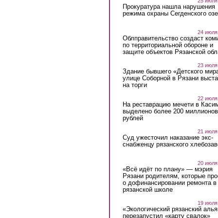
25 июля
Прокуратура нашла нарушения
режима охраны Сегденского озе
24 июля
Облправительство создаст ком
по территориальной обороне и
защите объектов Рязанской обл
23 июля
Здание бывшего «Детского мир
улице Соборной в Рязани выст
на торги
22 июля
На реставрацию мечети в Каси
выделено более 200 миллионов
рублей
21 июля
Суд ужесточил наказание экс-
снабженцу рязанского хлебоза
20 июля
«Всё идёт по плану» — мэрия
Рязани родителям, которые пр
о дофинансировании ремонта в
рязанской школе
19 июля
«Экологический рязанский алья
перезапустил «карту свалок»