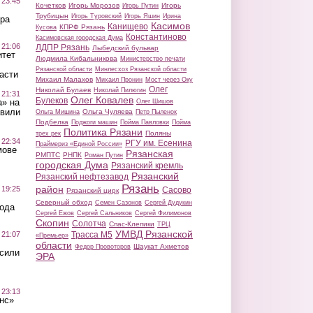
 23:45
Кочетков
Игорь Морозов
Игорь
Игорь Путин
Трубицын
Игорь Туровский
Игорь Яшин
Ирина
ра
Касимов
Канищево
КПРФ Рязань
Кусова
Константиново
Касимовская городская Дума
 21:06
ЛДПР Рязань
Лыбедский бульвар
итет
Людмила Кибальникова
Министерство печати
Рязанской области
Минлесхоз Рязанской области
асти
Михаил Малахов
Михаил Пронин
Мост через Оку
Олег
Николай Булаев
Николай Пилюгин
 21:31
Олег Ковалев
Булеков
а» на
Олег Шишов
авили
Ольга Чуляева
Ольга Мишина
Петр Пыленок
Подбелка
Поджоги машин
Пойма Павловки
Пойма
Политика Рязани
Поляны
трех рек
 22:34
РГУ им. Есенина
Праймериз «Единой России»
мове
Рязанская
РМПТС
РНПК
Роман Путин
городская Дума
Рязанский кремль
Рязанский
Рязанский нефтезавод
Рязань
район
 19:25
Сасово
Рязанский цирк
Северный обход
Семен Сазонов
Сергей Дудукин
вода
Сергей Ежов
Сергей Сальников
Сергей Филимонов
Скопин
Солотча
Спас-Клепики
ТРЦ
УМВД Рязанской
 21:07
Трасса М5
«Премьер»
области
Шаукат Ахметов
Федор Провоторов
осили
ЭРА
 23:13
нс»