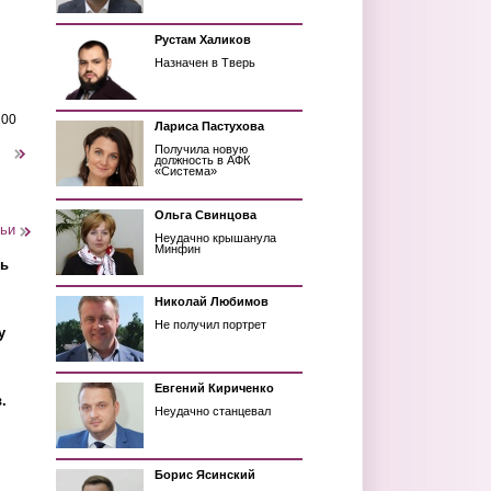
Рустам Халиков
Назначен в Тверь
200
Лариса Пастухова
Получила новую
следующая ›
должность в АФК
«Система»
Ольга Свинцова
тьи
Неудачно крышанула
Минфин
ть
Николай Любимов
Не получил портрет
у
Евгений Кириченко
.
Неудачно станцевал
Борис Ясинский