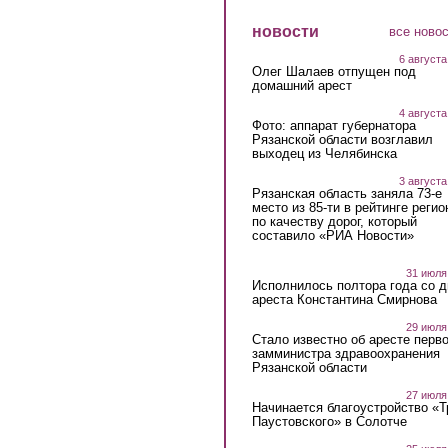
новости
все ново
6 августа
Олег Шалаев отпущен под
домашний арест
4 августа
Фото: аппарат губернатора
Рязанской области возглавил
выходец из Челябинска
3 августа
Рязанская область заняла 73-е
место из 85-ти в рейтинге регио
по качеству дорог, который
составило «РИА Новости»
31 июля
Исполнилось полтора года со д
ареста Константина Смирнова
29 июля
Стало известно об аресте перво
замминистра здравоохранения
Рязанской области
27 июля
Начинается благоустройство «
Паустовского» в Солотче